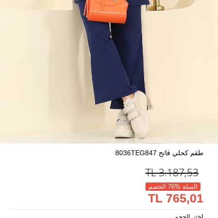
طقم كحلي فاتح 8036TEG847
TL
3.187,53
السلة %76 الخصم
765,01 TL
اختر الحجم