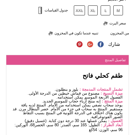
جدول القياسات
XXL
XL
L
M
سعر اليرت
من المخزون
تنبيه عندما تكون في المخزون
شارك
تفاصيل المنتج
طقم كحلي فاتح
تشمل المنتجات المدمجة :
بلوز و بنطلون.
ميزة النسيج :
مصنوع من قماش خيطين من الدرجة الأولى.
الفصول الأربعة الموسم يمكن استخدامه.
ميزة المنتج :
إنه منتج أزياء حجاب للموسم الجديد.
يوجد سحاب نصفي يمكن استخدامه من الأمام. المنتج لديه ياقة
مستقيم. المنتج به سحاب في جزء من الأمام. خصر البنطال مرن. قد
يكون هناك اختلاف في الدرجة اللونية في المنتج بسبب التقاط
الصور الفوتوغرافية.
الغسيل :
يمكن غسلها عند 30 درجة دون كتابة. (غسيل دقيق)
أبعاد الطراز :
الطول: 165 سم، الصدر: 80 سم، الخصر68، الوركين:
96 سم، الوزن: 54كغ