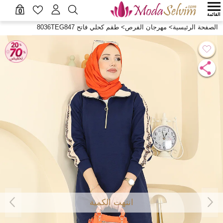
0
القائمة
الصفحة الرئيسية
>
مهرجان الفرص
>
طقم كحلي فاتح 8036TEG847
انتهت الكمية