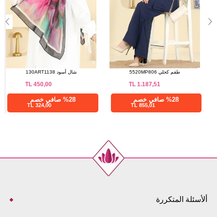
الفستان وردي واسود 7161ERK1158
طقم كحلي 5520MP806
TL
1.187,51
TL
2.833,36
%76 صافي خصم
%28 صافي خصم
855,01 TL
680,01 TL
ألأسئلة المتكررة