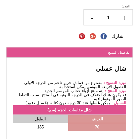
العدد:
-
+
شارك
تفاصيل المنتج
شال عسلي
ميزة النسيج :
مصنوع من قماش حرير ناعم من الدرجة الأولى.
الفصول الأربعة الموسم يمكن استخدامه.
ميزة المنتج :
إنه منتج أزياء حجاب للموسم الجديد.
قد يكون هناك اختلاف في الدرجة اللونية في المنتج بسبب التقاط
الصور الفوتوغرافية.
الغسيل :
يمكن غسلها عند 30 درجة دون كتابة. (غسيل دقيق)
شال مقاسات الحجم (سم)
العرض
الطول
185
70