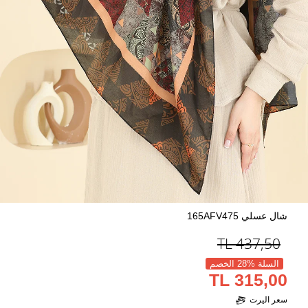
شال عسلي 165AFV475
TL
437,50
السلة %28 الخصم
315,00 TL
سعر اليرت