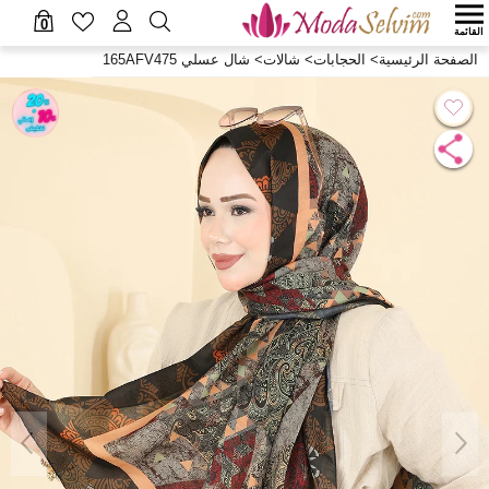
0
القائمة
الصفحة الرئيسية
>
الحجابات
>
شالات
>
شال عسلي 165AFV475