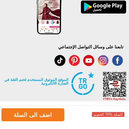
تابعنا على وسائل التواصل الإجتماعي
الموقع الموثوق المستخدم لختم الثقة في
التجارة الالكترونية
اضف الى السلة
السلة %76 الخصم
جميع حقوق Modaselvim محفوظة ©2026