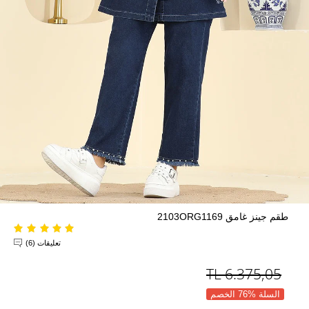
طقم جينز غامق 2103ORG1169
تعليقات (6)
TL
6.375,05
السلة %76 الخصم