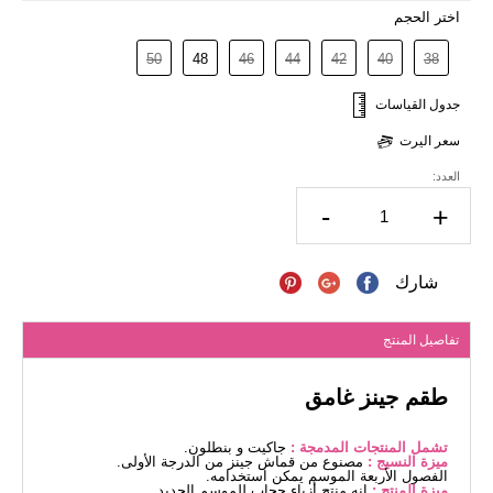
اختر الحجم
50
48
46
44
42
40
38
جدول القياسات
سعر اليرت
العدد:
-
+
شارك
تفاصيل المنتج
طقم جينز غامق
تشمل المنتجات المدمجة :
جاكيت و بنطلون.
ميزة النسيج :
مصنوع من قماش جينز من الدرجة الأولى.
الفصول الأربعة الموسم يمكن استخدامه.
ميزة المنتج :
إنه منتج أزياء حجاب للموسم الجديد.