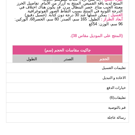
المنتج لديه ياقة القميص. المنتج به أزرار من الأمام. تفاصيل الخرز
معبئة الجيب متاح. خصر البنطال مرن. قد يكون هناك اختلاف في
الدرجة اللونية في المنتج بسبب التقاط الصور الفوتوغرافية.
الغسيل :
يمكن غسلها عند 30 درجة دون كتابة. (غسيل دقيق)
أبعاد الطراز :
الطول: 165 سم، الصدر: 80 سم، الخصر68، الوركين:
96 سم، الوزن: 54كغ
(المنتج على الموديل مقاس 38).
جاكيت مقاسات الحجم (سم)
الحجم
الصدر
الطول
78
106
38
تعليمات الغسيل
78
108
40
الاعادة و التبديل
78
112
42
خيارات الدفع
78
116
44
تعليقات(6)
78
120
46
78
122
48
قم بالتوصية
رسالة عاجلة
بنطلون مقاسات الحجم (سم)