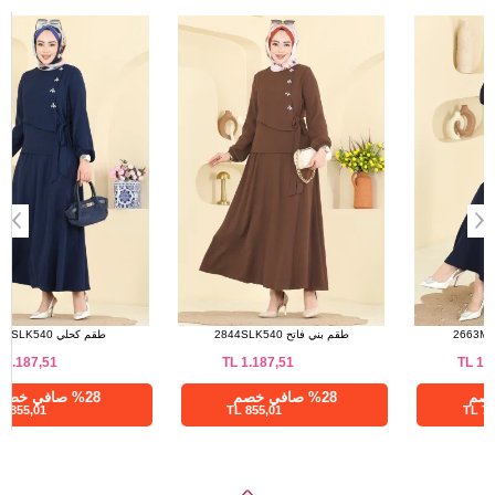
a>
الحجم
الطول
90
38
90
40
90
42
90
44
90
46
90
48
طقم كحلي 2663MSZ1172
طقم بني فاتح 2844SLK540
TL
1.187,51
TL
1.062,50
%28 صافي خصم
%28 صافي خصم
855,01 TL
765,00 TL