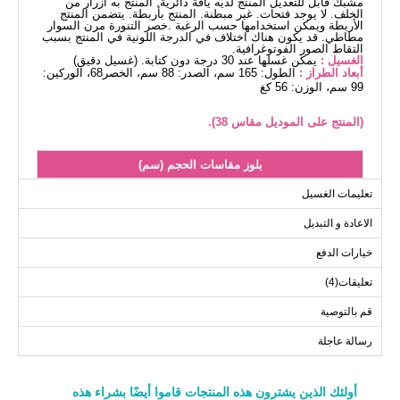
مشبك قابل للتعديل المنتج لديه ياقة دائرية. المنتج به أزرار من
الخلف. لا يوجد فتحات. غير مبطنة. المنتج بأربطة. يتضمن المنتج
الأربطة ويمكن استخدامها حسب الرغبة .خصر التنورة مرن السوار
مطاطي. قد يكون هناك اختلاف في الدرجة اللونية في المنتج بسبب
التقاط الصور الفوتوغرافية.
الغسيل :
يمكن غسلها عند 30 درجة دون كتابة. (غسيل دقيق)
أبعاد الطراز :
الطول: 165 سم، الصدر: 88 سم، الخصر68، الوركين:
99 سم، الوزن: 56 كغ
(المنتج على الموديل مقاس 38).
بلوز مقاسات الحجم (سم)
الحجم
الصدر
الطول
تعليمات الغسيل
56
92
38
الاعادة و التبديل
56
96
40
خيارات الدفع
56
100
42
تعليقات(4)
56
104
44
56
108
46
قم بالتوصية
56
112
48
رسالة عاجلة
أولئك الذين يشترون هذه المنتجات قاموا أيضًا بشراء هذه
التنانير مقاسات الحجم (سم)