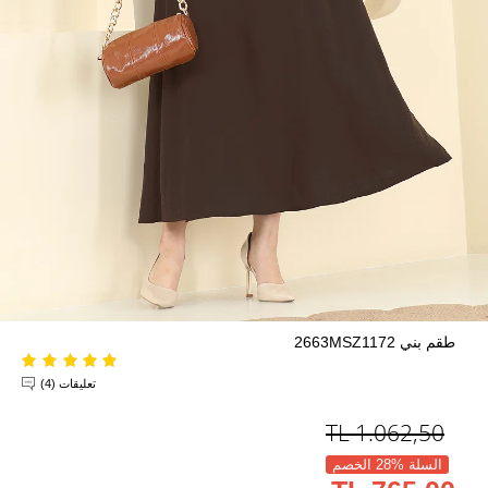
طقم بني 2663MSZ1172
تعليقات (4)
TL
1.062,50
السلة %28 الخصم