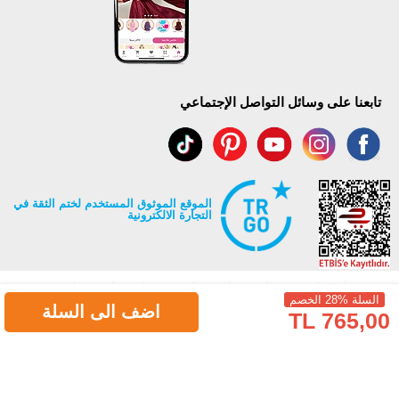
تابعنا على وسائل التواصل الإجتماعي
الموقع الموثوق المستخدم لختم الثقة في
التجارة الالكترونية
السلة %28 الخصم
اضف الى السلة
765,00 TL
جميع حقوق Modaselvim محفوظة ©2026
.
Prepared by
T
-Soft
E-Commerce