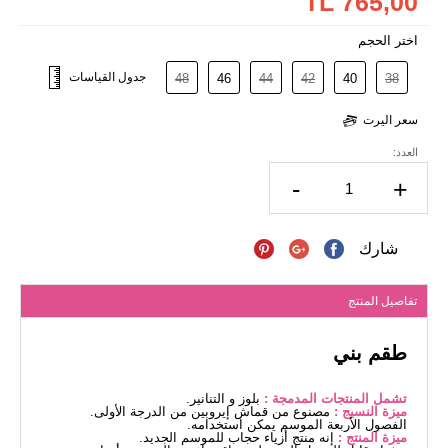
765,00 TL
اختر الحجم
جدول القياسات
48
46
44
42
40
38
سعر اليرت
العدد:
-
+
شارك
تفاصيل المنتج
طقم بني
تشمل المنتجات المدمجة :
بلوز و التنانير.
ميزة النسيج :
مصنوع من قماش إيروبين من الدرجة الأولى.
الفصول الأربعة الموسم يمكن استخدامه.
ميزة المنتج :
إنه منتج أزياء حجاب للموسم الجديد.