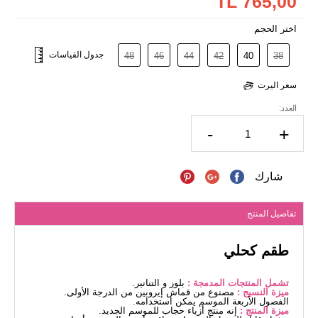
765,00 TL
اختر الحجم
جدول القياسات
48
46
44
42
40
38
سعر اليرت
العدد:
-
+
شارك
تفاصيل المنتج
طقم كحلي
تشمل المنتجات المدمجة :
بلوز و التنانير.
ميزة النسيج :
مصنوع من قماش إيروبين من الدرجة الأولى.
الفصول الأربعة الموسم يمكن استخدامه.
ميزة المنتج :
إنه منتج أزياء حجاب للموسم الجديد.