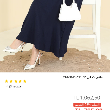
طقم كحلي 2663MSZ1172
تعليقات (3)
TL
1.062,50
السلة %28 الخصم