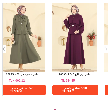
a>
الحجم
الطول
90
38
90
40
90
42
90
44
90
46
90
48
طقم بني 2663MSZ1172
طقم توتي فاتح 2839SLK540
TL
944,45
TL
1.062,50
%28 صافي خصم
%28 صافي خصم
680,01 TL
765,00 TL