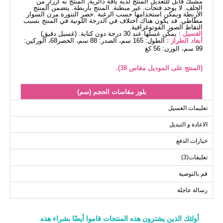
مشبك قابل للتعديل المنتج لديه ياقة دائرية. المنتج به أزرار من
الخلف. لا يوجد فتحات. غير مبطنة. المنتج بأربطة. يتضمن المنتج
الأربطة ويمكن استخدامها حسب الرغبة .خصر التنورة مرن السوار
مطاطي. قد يكون هناك اختلاف في الدرجة اللونية في المنتج بسبب
التقاط الصور الفوتوغرافية.
الغسيل :
يمكن غسلها عند 30 درجة دون كتابة. (غسيل دقيق)
أبعاد الطراز :
الطول: 165 سم، الصدر: 88 سم، الخصر68، الوركين:
99 سم، الوزن: 56 كغ
(المنتج على الموديل مقاس 38).
بلوز مقاسات الحجم (سم)
الحجم
الصدر
الطول
تعليمات الغسيل
56
92
38
الاعادة و التبديل
56
96
40
خيارات الدفع
56
100
42
تعليقات(3)
56
104
44
56
108
46
قم بالتوصية
56
112
48
رسالة عاجلة
أولئك الذين يشترون هذه المنتجات قاموا أيضًا بشراء هذه
التنانير مقاسات الحجم (سم)