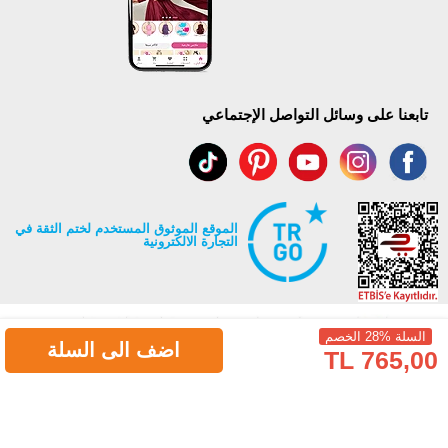
تابعنا على وسائل التواصل الإجتماعي
الموقع الموثوق المستخدم لختم الثقة في
التجارة الالكترونية
السلة %28 الخصم
اضف الى السلة
765,00 TL
جميع حقوق Modaselvim محفوظة ©2026
.
Prepared by
T
-Soft
E-Commerce