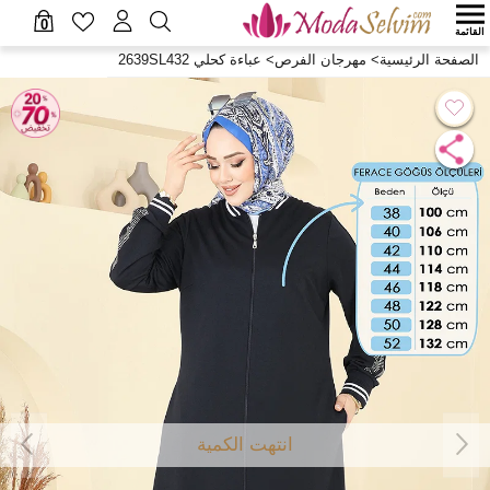
0
القائمة
الصفحة الرئيسية
>
مهرجان الفرص
>
عباءة كحلي 2639SL432
انتهت الكمية