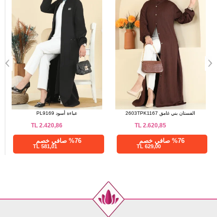
عباءة كحلي 3036SMD1186
الفستان بني غامق 2603TPK1167
TL
2.620,85
TL
1.007,50
%28 صافي خصم
%76 صافي خصم
629,00 TL
725,40 TL