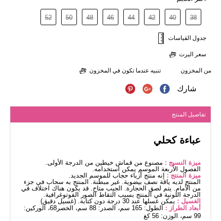
52
50
48
46
44
42
40
38
جدول القياسات
سعر اليرت
من المخزون
تنبيه عندما تكون في المخزون
شارك
تفاصيل المنتج
عباءة كحلي
ميزة النسيج :
مصنوع من قماش خيطين من الدرجة الأولى.
الفصول الأربعة الموسم يمكن استخدامه.
ميزة المنتج :
إنه منتج أزياء حجاب للموسم الجديد.
المنتج لديه ياقة نصف بيضوية. غير مبطنة. المنتج به سحاب في جزء
من الأمام. يتم لصق الحجارة. الجيب متاح. قد يكون هناك اختلاف في
الدرجة اللونية في المنتج بسبب التقاط الصور الفوتوغرافية.
الغسيل :
يمكن غسلها عند 30 درجة دون كتابة. (غسيل دقيق)
أبعاد الطراز :
الطول: 165 سم، الصدر: 88 سم، الخصر68، الوركين:
99 سم، الوزن: 56 كغ