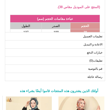
(المنتج على الموديل مقاس 38).
عباءة مقاسات الحجم (سم)
الحجم
الصدر
الطول
137
100
38
تعليمات الغسيل
137
106
40
الاعادة و التبديل
137
110
42
137
114
44
خيارات الدفع
137
118
46
تعليقات(0)
137
122
48
قم بالتوصية
137
128
50
رسالة عاجلة
137
132
52
أولئك الذين يشترون هذه المنتجات قاموا أيضًا بشراء هذه
a>