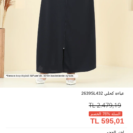
عباءة كحلي 2639SL432
TL
2.479,19
السلة %76 الخصم
595,01 TL
اختر الحجم