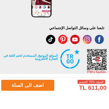
تابعنا على وسائل التواصل الإجتماعي
الموقع الموثوق المستخدم لختم الثقة في
التجارة الالكترونية
السلة %76 الخصم
اضف الى السلة
611,00 TL
جميع حقوق Modaselvim محفوظة ©2026
.
Prepared by
T
-Soft
E-Commerce