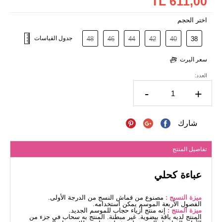
611,00 TL
اختر الحجم
جدول القياسات
48
46
44
42
40
38
سعر اليرت
العدد:
-
+
شارك
تفاصيل المنتج
عباءة كحلي
ميزة النسيج :
مصنوع من قماش النسج من الدرجة الأولى.
الفصول الأربعة الموسم يمكن استخدامه.
ميزة المنتج :
إنه منتج أزياء حجاب للموسم الجديد.
المنتج لديه ياقة بيضوية. غير مبطنة. المنتج به سحاب في جزء من