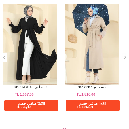
a>
طقم بني 1209MT581
معطف بيج 9049S324
TL
1.810,00
TL
712,50
%28 صافي خصم
%28 صافي خصم
1303,20 TL
513,01 TL