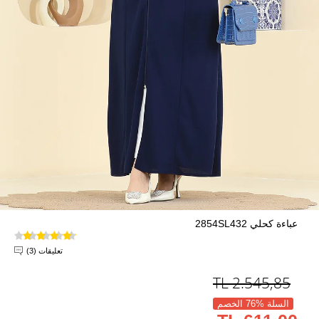
عباءة كحلي 2854SL432
تعليقات (3)
TL
2.545,85
السلة %76 الخصم