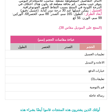
الأمام. التفاصيل المضغوطة نشطة. مناسب للاستخدام اليومي.
يتوفر جيب مخفي. .كم بحافة مضلعة قد يكون هناك اختلاف في
الدرجة اللونية في المنتج بسبب التقاط الصور الفوتوغرافية.
الغسيل :
يمكن غسلها عند 30 درجة دون كتابة. (غسيل دقيق)
أبعاد الطراز :
الطول: 165 سم، الصدر: 88 سم، الخصر68، الوركين:
99 سم، الوزن: 56 كغ
(المنتج على الموديل مقاس 38).
عباءة مقاسات الحجم (سم)
الحجم
الصدر
الخصر
الطول
134
88
100
38
تعليمات الغسيل
134
90
104
40
الاعادة و التبديل
134
94
106
42
خيارات الدفع
134
96
110
44
تعليقات(3)
134
100
116
46
134
104
120
48
قم بالتوصية
رسالة عاجلة
أولئك الذين يشترون هذه المنتجات قاموا أيضًا بشراء هذه