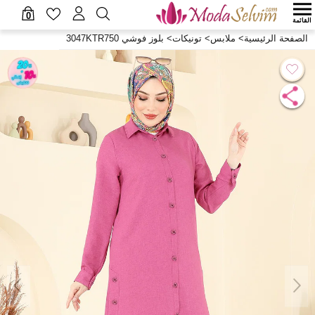
0
القائمة
الصفحة الرئيسية
>
ملابس
>
تونيكات
>
بلوز فوشي 3047KTR750