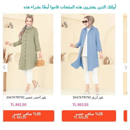
أولئك الذين يشترون هذه المنتجات قاموا أيضًا بشراء هذه
a>
بلوز خردلي 2001ERK1158
بلوز أزرق 3047KTR750
TL
862,50
TL
812,50
%28 صافي خصم
%28 صافي خصم
621,01 TL
585,01 TL