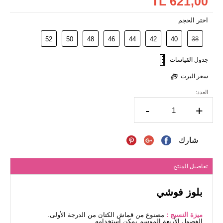
621,00 TL
اختر الحجم
52
50
48
46
44
42
40
38
جدول القياسات
سعر اليرت
العدد:
-
+
شارك
تفاصيل المنتج
بلوز فوشي
ميزة النسيج :
مصنوع من قماش الكتان من الدرجة الأولى.
الفصول الأربعة الموسم يمكن استخدامه.