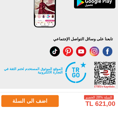
تابعنا على وسائل التواصل الإجتماعي
الموقع الموثوق المستخدم لختم الثقة في
التجارة الالكترونية
السلة %28 الخصم
اضف الى السلة
621,00 TL
جميع حقوق Modaselvim محفوظة ©2026