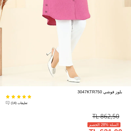
بلوز فوشي 3047KTR750
تعليقات (14)
TL
862,50
السلة %28 الخصم