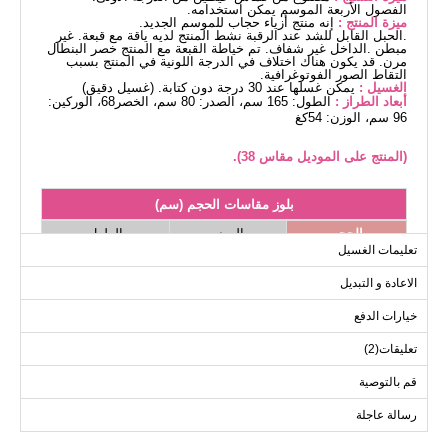
الفصول الأربعة الموسم يمكن استخدامه.
ميزة المنتج :
إنه منتج أزياء حجاب للموسم الجديد.
.الحبل القابل للشد عند الرقبة نشط المنتج لديه ياقة مع قبعة. غير
مبطن .الداخل غير شفاف. تم خياطة القبعة مع المنتج خصر البنطال
مرن. قد يكون هناك اختلاف في الدرجة اللونية في المنتج بسبب
التقاط الصور الفوتوغرافية.
الغسيل :
يمكن غسلها عند 30 درجة دون كتابة. (غسيل دقيق)
أبعاد الطراز :
الطول: 165 سم، الصدر: 80 سم، الخصر68، الوركين:
96 سم، الوزن: 54كغ
(المنتج على الموديل مقاس 38).
بلوز مقاسات الحجم (سم)
الحجم
الصدر
الطول
تعليمات الغسيل
75
104
38
الاعادة و التبديل
75
108
40
75
112
42
خيارات الدفع
75
116
44
تعليقات(2)
75
118
46
قم بالتوصية
75
120
48
رسالة عاجلة
75
124
50
75
126
52