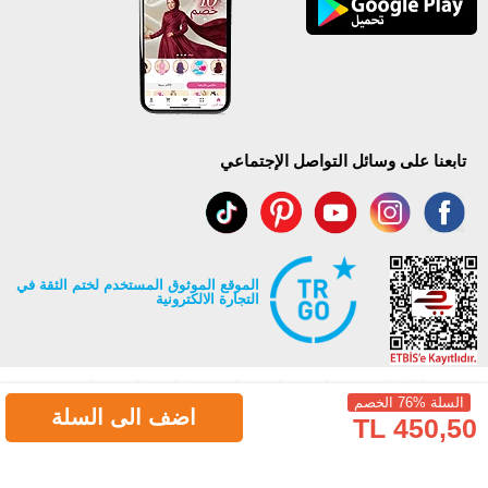
تابعنا على وسائل التواصل الإجتماعي
الموقع الموثوق المستخدم لختم الثقة في
التجارة الالكترونية
السلة %76 الخصم
اضف الى السلة
450,50 TL
جميع حقوق Modaselvim محفوظة ©2026