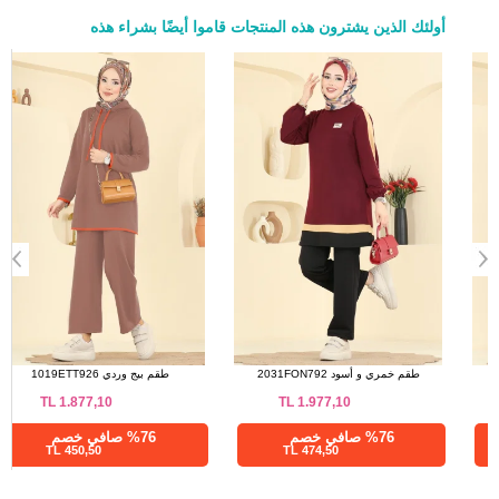
أولئك الذين يشترون هذه المنتجات قاموا أيضًا بشراء هذه
a>
بنطلون مقاسات الحجم (سم)
الحجم
الطول
98
38
98
40
98
42
98
44
98
46
98
48
98
50
98
52
طقم خمري 716PM271
طقم خمري و أسود 2031FON792
TL
1.977,10
TL
1.800,02
%76 صافي خصم
%76 صافي خصم
474,50 TL
432,01 TL