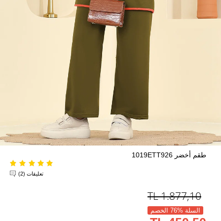
طقم أخضر 1019ETT926
تعليقات (2)
TL
1.877,10
السلة %76 الخصم