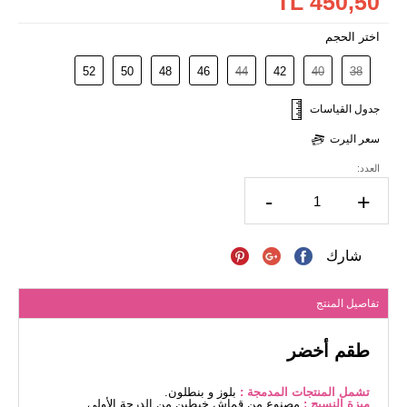
450,50 TL
اختر الحجم
52
50
48
46
44
42
40
38
جدول القياسات
سعر اليرت
العدد:
-
+
شارك
تفاصيل المنتج
طقم أخضر
تشمل المنتجات المدمجة :
بلوز و بنطلون.
ميزة النسيج :
مصنوع من قماش خيطين من الدرجة الأولى.