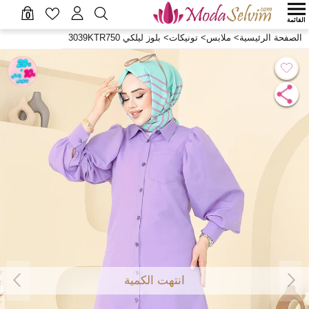
0
القائمة
الصفحة الرئيسية
>
ملابس
>
تونيكات
>
بلوز ليلكي 3039KTR750
انتهت الكمية