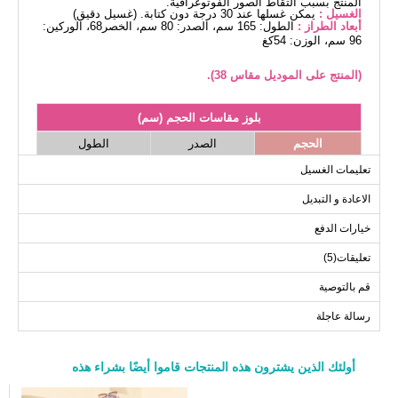
المنتج بسبب التقاط الصور الفوتوغرافية.
الغسيل :
يمكن غسلها عند 30 درجة دون كتابة. (غسيل دقيق)
أبعاد الطراز :
الطول: 165 سم، الصدر: 80 سم، الخصر68، الوركين:
96 سم، الوزن: 54كغ
(المنتج على الموديل مقاس 38).
بلوز مقاسات الحجم (سم)
الحجم
الصدر
الطول
36
تعليمات الغسيل
98
100
38
الاعادة و التبديل
98
104
40
خيارات الدفع
98
108
42
تعليقات(5)
98
112
44
98
116
46
قم بالتوصية
98
120
48
رسالة عاجلة
98
126
50
52
أولئك الذين يشترون هذه المنتجات قاموا أيضًا بشراء هذه
a>