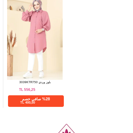
بلوز وردي 3039KTR750
TL
556,25
%28 صافي خصم
400,50 TL