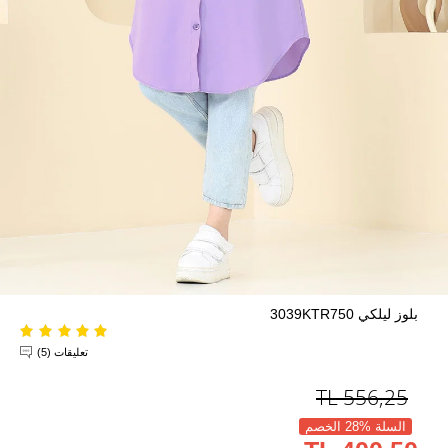
بلوز ليلكي 3039KTR750
تعليقات (5)
TL
556,25
السلة %28 الخصم