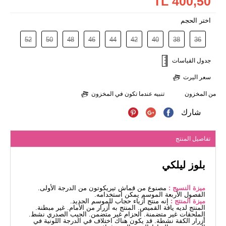
400,50 TL
اختر الحجم
52
50
48
46
44
42
40
38
36
جدول القياسات
سعر اليرت
من المخزون
تنبيه عندما تكون في المخزون
شارك
تفاصيل المنتج
بلوز ليلكي
ميزة النسيج :
مصنوع من قماش تيريكوتون من الدرجة الأولى.
الفصول الأربعة الموسم يمكن استخدامه.
ميزة المنتج :
إنه منتج أزياء حجاب للموسم الجديد.
المنتج لديه ياقة القميص. المنتج به أزرار من الأمام. غير مبطنة.
الملحقات غير متضمنة. الحزام غير متضمن. الجيب الصدري نشط.
أزرار الكفة نشطة. قد يكون هناك اختلاف في الدرجة اللونية في