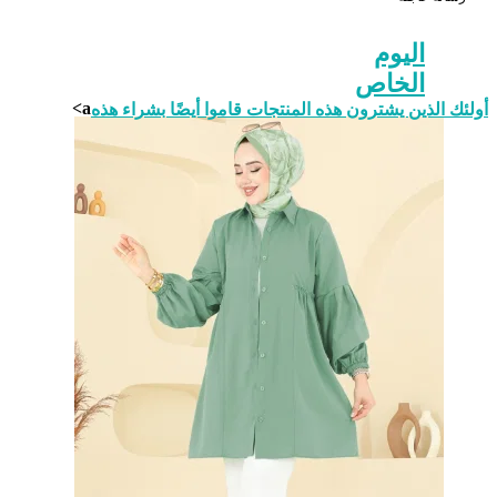
78
110
42
اليوم
78
116
44
الخاص
78
120
46
a>
أولئك الذين يشترون هذه المنتجات قاموا أيضًا بشراء هذه
78
124
48