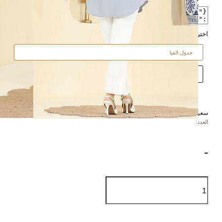
اختر الحجم
جدول القيا
جدول
48
46
44
42
40
38
القياسات
سعر اليرت
العدد:
-