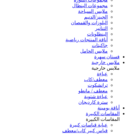
مجموعات البنطال
ملابس السباحة
الجينز/الدنيم
البلوزات والقمصان
التنانير
البنطلونات
أناقة المنتجات رياضية
جاكيتات
ملابس الحامل
فستان سهرة
ملابس خارجية
ملابس خارجية
عباءة
معطف/كاب
ترانشكوت
معطف / مانطو
عباءة شتوية
سترة كارديجان
أناقة يومينة
المقاسات الكبيرة
المقاسات الكبيرة
عباية قياسات كبيرة
قياس كبير كاب/معطف