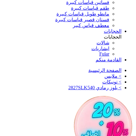
فساتين قياسات كبيرة
طقم قياسات كبيرة
مانطو طويل قياسات كبيرة
فستان قصير قياسات كبيرة
معطف قياس كبير
الحجابات
الحجابات
شالات
ايشاربات
Fular
القادمة منكم
الصفحة الرئيسية
>
ملابس
>
تونيكات
>
بلوز رمادي 2827SLK540