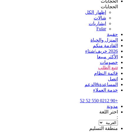
الحجابات
الحجابات
إظهار الكل
شالات
ايشاربات
Fular
حقيبة
المنزل والحياة
القادمة منكم
2026 خريف/شتاء
الأكثر مبيعا
خصومات
تتبع الطلب
قائمة النظام
اتصل
المساعدة&الدعم
خدمة العملاء
+90 0212 550 52 52
مدونة
اختر اللغة
:
منطقة التسليم