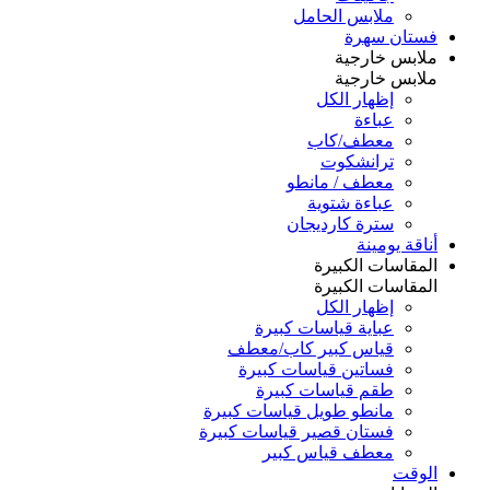
ملابس الحامل
فستان سهرة
ملابس خارجية
ملابس خارجية
إظهار الكل
عباءة
معطف/كاب
ترانشكوت
معطف / مانطو
عباءة شتوية
سترة كارديجان
أناقة يومينة
المقاسات الكبيرة
المقاسات الكبيرة
إظهار الكل
عباية قياسات كبيرة
قياس كبير كاب/معطف
فساتين قياسات كبيرة
طقم قياسات كبيرة
مانطو طويل قياسات كبيرة
فستان قصير قياسات كبيرة
معطف قياس كبير
الوقت