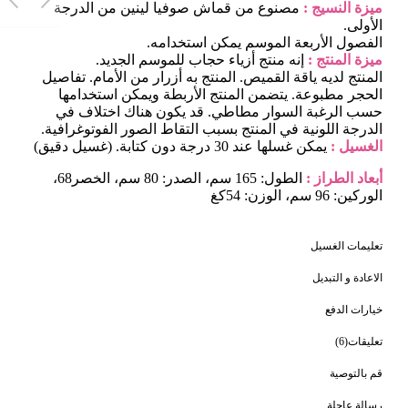
ميزة النسيج :
مصنوع من قماش صوفيا لينين من الدرجة
الأولى.
الفصول الأربعة الموسم يمكن استخدامه.
ميزة المنتج :
إنه منتج أزياء حجاب للموسم الجديد.
المنتج لديه ياقة القميص. المنتج به أزرار من الأمام. تفاصيل
الحجر مطبوعة. يتضمن المنتج الأربطة ويمكن استخدامها
حسب الرغبة السوار مطاطي. قد يكون هناك اختلاف في
الدرجة اللونية في المنتج بسبب التقاط الصور الفوتوغرافية.
الغسيل :
يمكن غسلها عند 30 درجة دون كتابة. (غسيل دقيق)
أبعاد الطراز :
الطول: 165 سم، الصدر: 80 سم، الخصر68،
الوركين: 96 سم، الوزن: 54كغ
تعليمات الغسيل
(المنتج على الموديل مقاس 38).
الاعادة و التبديل
خيارات الدفع
بلوز مقاسات الحجم (سم)
الحجم
الصدر
الطول
تعليقات(6)
78
104
38
قم بالتوصية
78
106
40
رسالة عاجلة