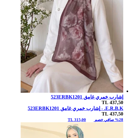
إشارب خمري غامق 523ERBK1201
TL
437,50
E.R.B.K. -
إشارب خمري غامق 523ERBK1201
TL
437,50
%28 صافي خصم
315,00 TL