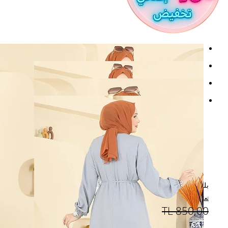
بلوز رمادي 2827SLK540
تعليقات (6)
TL
850,00
السلة %28 الخصم
612,00 TL