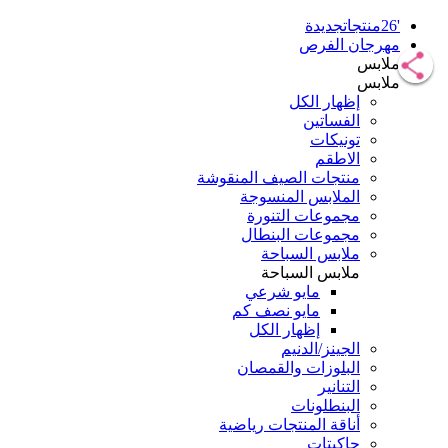
'26منتجاتجديدة
مهرجان الفرص
ملابس
ملابس
إظهار الكل
الفساتين
تونيكات
الاطقم
منتجات الصيف المنقوشة
الملابس المنسوجة
مجموعات التنورة
مجموعات البنطال
ملابس السباحة
ملابس السباحة
مايو شرعي
مايو نصف كم
إظهار الكل
الجينز/الدنيم
البلوزات والقمصان
التنانير
البنطلونات
أناقة المنتجات رياضية
جاكيتات