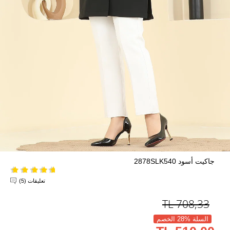
جاكيت أسود 2878SLK540
تعليقات (5)
TL
708,33
السلة %28 الخصم