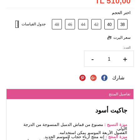
510,00 TL
اختر الحجم
جدول القياسات
48
46
44
42
40
38
سعر اليرت
العدد:
-
+
شارك
تفاصيل المنتج
جاكيت أسود
ميزة النسيج :
مصنوع من قماش الدمبل المنسوجة من الدرجة
الأولى.
الفصول الأربعة الموسم يمكن استخدامه.
ميزة المنتج :
إنه منتج أزياء حجاب للموسم الجديد.