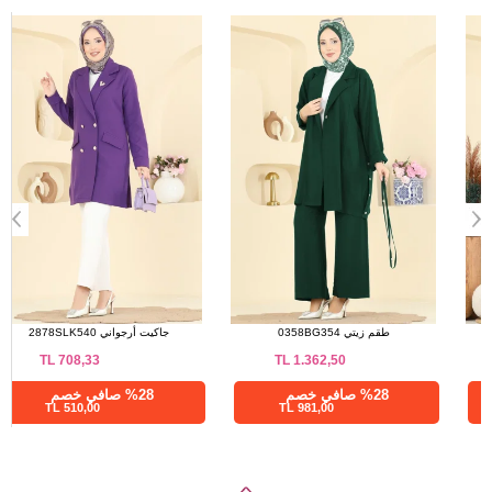
a>
كاب اخضر عفني 9233PLK541
طقم زيتي 0358BG354
TL
1.362,50
TL
1.007,50
%28 صافي خصم
%28 صافي خصم
981,00 TL
725,40 TL