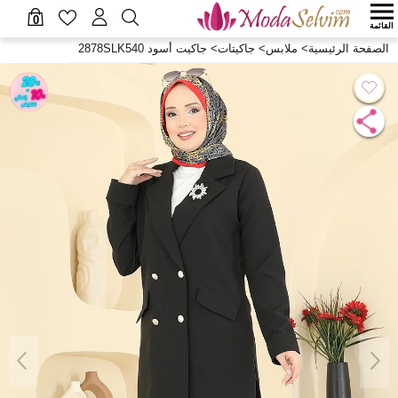
0
القائمة
الصفحة الرئيسية
>
ملابس
>
جاكيتات
>
جاكيت أسود 2878SLK540