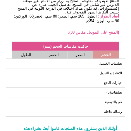
المنتج لديه ياقة مفتوحة. المنتج به أزرار من الأمام. غير مبطنة.
الدبوس غير شامل في المنتج. تفاصيل الجيب عبارة عن
إكسسوارات. قد يكون هناك اختلاف في الدرجة اللونية في المنتج
بسبب التقاط الصور الفوتوغرافية.
أبعاد الطراز :
الطول: 165 سم، الصدر: 80 سم، الخصر68، الوركين:
96 سم، الوزن: 54كغ
(المنتج على الموديل مقاس 38).
جاكيت مقاسات الحجم (سم)
الحجم
الصدر
الخصر
الطول
85
90
96
38
تعليمات الغسيل
85
94
102
40
الاعادة و التبديل
85
100
106
42
خيارات الدفع
85
104
110
44
تعليقات(5)
85
110
116
46
85
114
120
48
قم بالتوصية
رسالة عاجلة
أولئك الذين يشترون هذه المنتجات قاموا أيضًا بشراء هذه