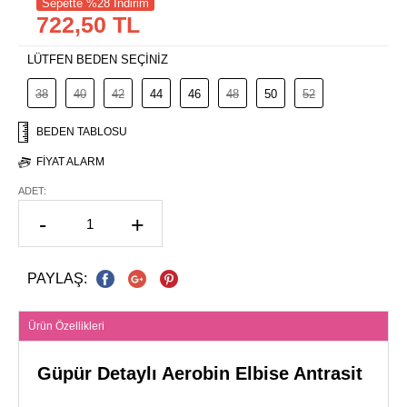
Sepette %28 İndirim
722,50 TL
LÜTFEN BEDEN SEÇİNİZ
38
40
42
44
46
48
50
52
BEDEN TABLOSU
FIYAT ALARM
ADET:
-
+
PAYLAŞ:
Ürün Özellikleri
Güpür Detaylı Aerobin Elbise Antrasit