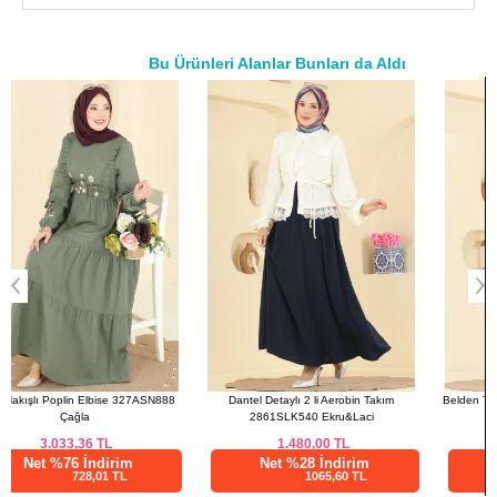
46
116
131
48
120
131
Bu Ürünleri Alanlar Bunları da Aldı
50
124
131
a>
52
128
131
Dantel Detaylı 2 li Aerobin Takım
Belden Tokalı Krep Elbise 24030UKB139
2861SLK540 Ekru&Laci
Haki
1.480,00
TL
2.975,09
TL
Net %28 İndirim
Net %76 İndirim
1065,60 TL
714,02 TL