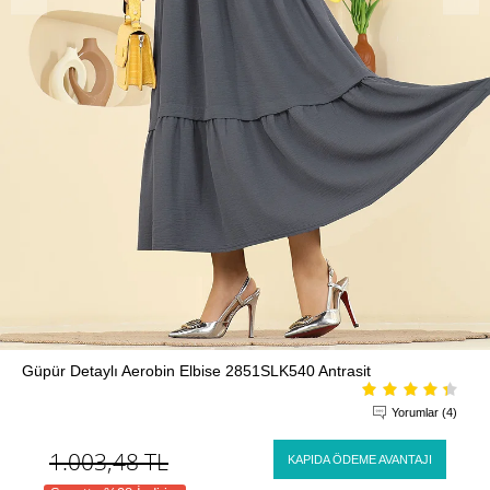
Güpür Detaylı Aerobin Elbise 2851SLK540 Antrasit
Yorumlar (4)
1.003,48
TL
KAPIDA ÖDEME AVANTAJI