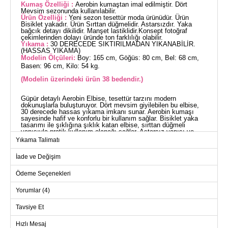
Kumaş Özelliği :
Aerobin kumaştan imal edilmiştir. Dört
Mevsim sezonunda kullanılabilir.
Ürün Özelliği :
Yeni sezon tesettür moda ürünüdür. Ürün
Bisiklet yakadır. Ürün Sırttan düğmelidir. Astarsızdır. Yaka
bağcık detayı dikilidir. Manşet lastiklidir.Konsept fotoğraf
çekimlerinden dolayı üründe ton farklılığı olabilir.
Yıkama :
30 DERECEDE SIKTIRILMADAN YIKANABİLİR.
(HASSAS YIKAMA)
Modelin Ölçüleri:
Boy: 165 cm, Göğüs: 80 cm, Bel: 68 cm,
Basen: 96 cm, Kilo: 54 kg.
(Modelin üzerindeki ürün 38 bedendir.)
Güpür detaylı Aerobin Elbise, tesettür tarzını modern
dokunuşlarla buluşturuyor. Dört mevsim giyilebilen bu elbise,
30 derecede hassas yıkama imkanı sunar. Aerobin kumaşı
sayesinde hafif ve konforlu bir kullanım sağlar. Bisiklet yaka
tasarımı ile şıklığına şıklık katan elbise, sırttan düğmeli
yapısıyla pratik kullanım olanağı sağlar. Astarsız yapısı ve
manşeti lastikli kollar, rahat hareket etme özgürlüğü sunar.
Yıkama Talimatı
Yaka bağcık detayı ile zarif bir görünüm tamamlanır.
ELBİSE BEDEN ÖLÇÜLERİ
İade ve Değişim
(CM)
Beden
Göğüs
Boy
Ödeme Seçenekleri
38
100
131
Yorumlar (4)
40
104
131
Tavsiye Et
42
108
131
Hızlı Mesaj
44
112
131