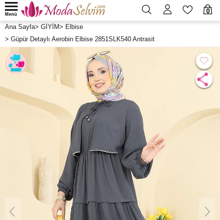
0
Menü
Ana Sayfa
>
GİYİM
>
Elbise
>
Güpür Detaylı Aerobin Elbise 2851SLK540 Antrasit