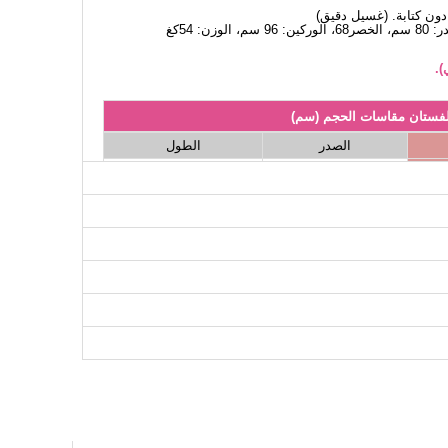
).
لفستان مقاسات الحجم (سم)
الصدر
الطول
129
100