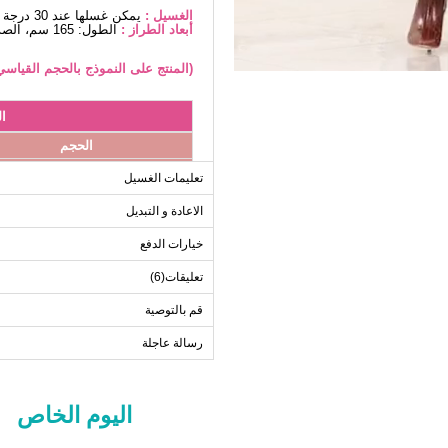
الغسيل :
يمكن غسلها عند 30 درجة دون كتابة. (غسيل دقيق)
أبعاد الطراز :
الطول: 165 سم، الصدر: 80 سم، الخصر68، الوركين: 96 سم، الوزن: 54كغ
(المنتج على النموذج بالحجم القياسي
ا
الحجم
Standart
تعليمات الغسيل
الاعادة و التبديل
خيارات الدفع
تعليقات(6)
قم بالتوصية
رسالة عاجلة
اليوم الخاص