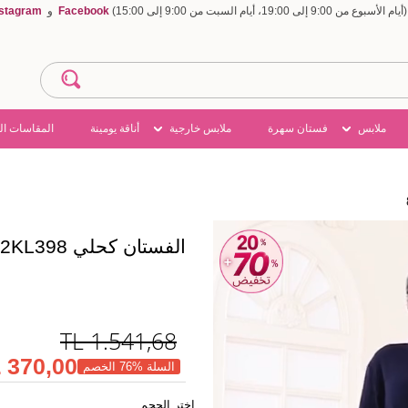
Facebook
و
nstagram
ملابس
فستان سهرة
ملابس خارجية
أناقة يومينة
المقاسات ال
الفستان كحلي 8362KL398
TL
1.541,68
370,00 TL
السلة %76 الخصم
اختر الحجم