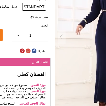
STANDART
جدول القياسات
سعر اليرت
العدد:
-
+
شارك
تفاصيل المنتج
الفستان كحلي
ميزة النسيج :
مصنوع من قماش تريكو
الخريف الموسم يمكن استخدامه.
ميزة المنتج :
إنه منتج أزياء حجاب ل
المنتج لديه ياقة مرتفعة. يحتوي عل
هناك اختلاف في الدرجة اللونية في ا
نطاق الحجم القياسي :
المنتج قياسي، مناس