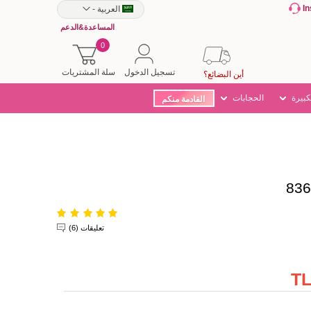
I
العربية
-
المساعدة&الدعم
0
تسجيل الدخول
سلة المشتريات
أين البضائع؟
كبيرة
الحجابات
القادمة منكم
تعليقات (6)