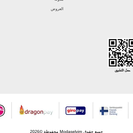
العروض
جميع حقوق Modaselvim محفوظة ©2026