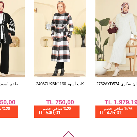
الفستان سكري 2752AYD574
كاب أسود 24087UKBK1160
TL
750,00
TL
1.979,19
%76 صافي خصم
%28 صافي خصم
540,01 TL
475,01 TL