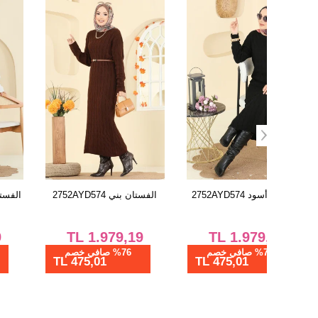
الفستان أسود 2752AYD574
الفستان بني 2752AYD574
TL
1.979,19
TL
1.979,19
%76 صافي خصم
%76 صافي خصم
475,01 TL
475,01 TL
315