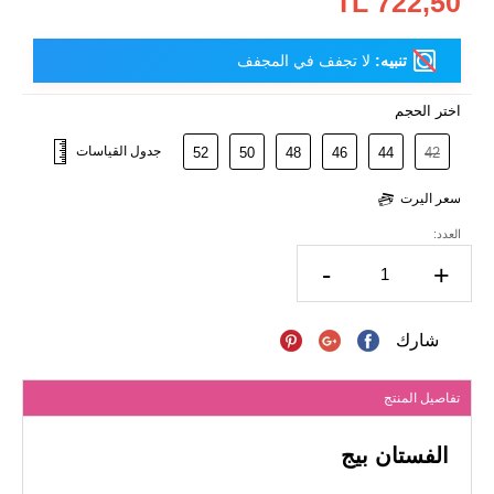
722,50 TL
تنبيه:
لا تجفف في المجفف
اختر الحجم
جدول القياسات
52
50
48
46
44
42
سعر اليرت
العدد:
-
+
شارك
تفاصيل المنتج
الفستان بيج