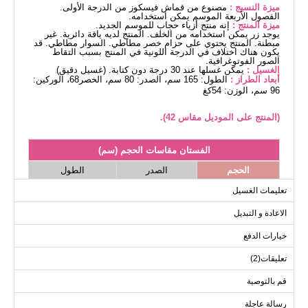
ميزة النسيج :
مصنوع من قماش فيسكوز من الدرجة الأولى.
الفصول الأربعة الموسم يمكن استخدامه.
ميزة المنتج :
إنه منتج أزياء حجاب للموسم الجديد.
يوجد زر يمكن استخدامه من الخلف. المنتج لديه ياقة دائرية. غير
مبطنة. المنتج يحتوي على حزام خصر مطاطي. السوار مطاطي. قد
يكون هناك اختلاف في الدرجة اللونية في المنتج بسبب التقاط
الصور الفوتوغرافية.
الغسيل :
يمكن غسلها عند 30 درجة دون كتابة. (غسيل دقيق)
أبعاد الطراز :
الطول: 165 سم، الصدر: 80 سم، الخصر68، الوركين:
96 سم، الوزن: 54كغ
(المنتج على الموديل مقاس 42).
الفستان مقاسات الحجم (سم)
الحجم
الصدر
الطول
137
104
42
تعليمات الغسيل
137
108
44
الاعادة و التبديل
137
112
46
خيارات الدفع
137
114
48
تعليقات(2)
137
118
50
137
122
52
قم بالتوصية
رسالة عاجلة