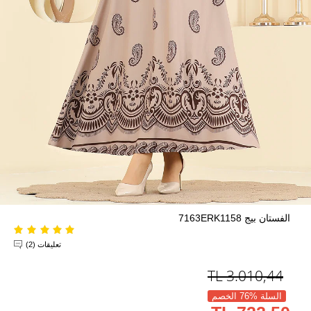
الفستان بيج 7163ERK1158
تعليقات (2)
TL
3.010,44
السلة %76 الخصم