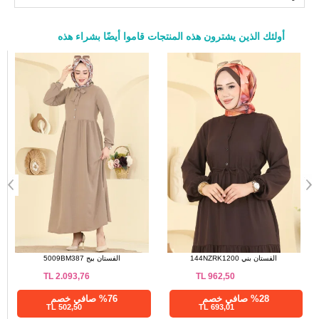
أولئك الذين يشترون هذه المنتجات قاموا أيضًا بشراء هذه
a>
الفستان كحلي 145NZRK1200
الفستان بني 144NZRK1200
TL
962,50
TL
962,50
%28 صافي خصم
%28 صافي خصم
693,01 TL
693,01 TL