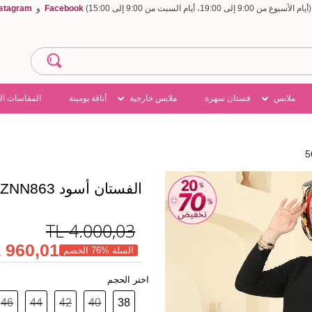
Facebook
و
nstagram
ملابس
فستان سهرة
ملابس خارجية
أناقة يومينة
المقاسات ال
الفستان أسود 5640ZNN863
TL
4.000,03
960,01 TL
السلة %76 الخصم
اختر الحجم
46
44
42
40
38