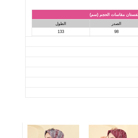
لفستان مقاسات الحجم (سم)
الصدر
الطول
133
98
133
102
133
106
133
110
133
114
133
118