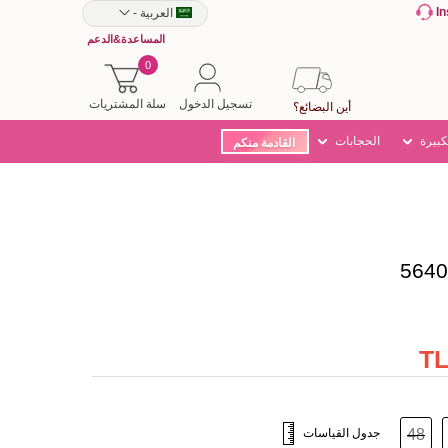
I
العربية
-
المساعدة&الدعم
0
تسجيل الدخول
سلة المشتريات
أين البضائع؟
كبيرة
الحجابات
القادمة منكم
48
جدول القياسات