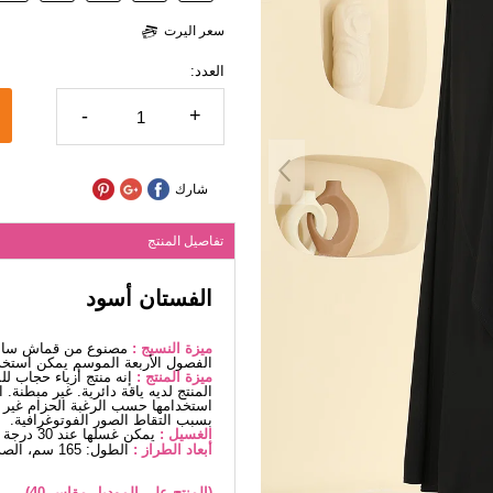
سعر اليرت
العدد:
-
+
شارك
تفاصيل المنتج
الفستان أسود
ميزة النسيج :
مصنوع من قماش ساندي
الفصول الأربعة الموسم يمكن استخد
ميزة المنتج :
إنه منتج أزياء حجاب ل
المنتج لديه ياقة دائرية. غير مبطنة
استخدامها حسب الرغبة الحزام غير م
بسبب التقاط الصور الفوتوغرافية.
الغسيل :
يمكن غسلها عند 30 درجة دون كتابة. (غسيل دقيق)
أبعاد الطراز :
الطول: 165 سم، الصدر: 88 سم، الخصر68، الوركين: 99 سم، الوزن: 56 كغ
(المنتج على الموديل مقاس 40).