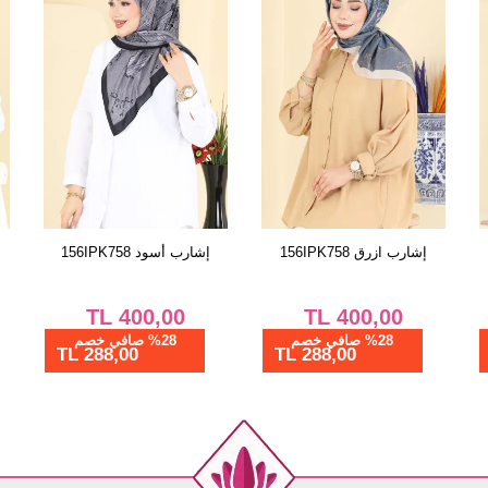
الفستان أسود 800PM271
إشارب ازرق 156IPK758
TL
400,00
TL
712,80
%28 صافي خصم
%28 صافي خصم
288,00 TL
513,22 TL