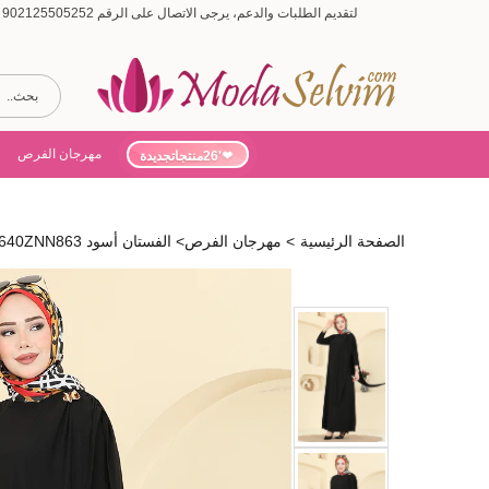
لتقديم الطلبات والدعم، يرجى الاتصال على الرقم 902125505252 (أيام الأسبوع من 9:00 إلى 19:00، أيام السبت من 9:00 إلى 15:00)
مهرجان الفرص
'26منتجاتجديدة
الصفحة الرئيسية
>
مهرجان الفرص
>
الفستان أسود 5640ZNN863