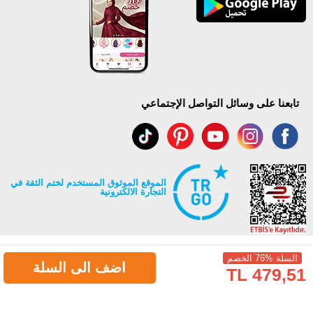
تابعنا على وسائل التواصل الإجتماعي
الموقع الموثوق المستخدم لختم الثقة في
التجارة الالكترونية
السلة %76 الخصم
اضف الى السلة
479,51 TL
جميع حقوق Modaselvim محفوظة ©2026