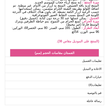
ميزة المنتج :
إنه منتج أزياء حجاب للموسم الجديد.
المنتج لديه ياقة القميص. المنتج به أزرار من الأمام. غير مبطنة. تم
اضافة اللؤلؤ بطريقة التعبئة الحزام متضمن، ،يمكن استخدامها
حسب الرغبة أزرار الكفة نشطة. قد يكون هناك اختلاف في الدرجة
اللونية في المنتج بسبب التقاط الصور الفوتوغرافية.
الغسيل :
يمكن غسلها عند 30 درجة دون كتابة. (غسيل دقيق)
ميزة الحزام :
لمنع الحزام من التموج، يتم خياطة الطرفين ويترك
الوسط فارغاً (غير مخيط).
أبعاد الطراز :
الطول: 165 سم، الصدر: 80 سم، الخصر68، الوركين:
96 سم، الوزن: 54كغ
(المنتج على الموديل مقاس 38).
الفستان مقاسات الحجم (سم)
الحجم
الصدر
الطول
تعليمات الغسيل
136
92
38
الاعادة و التبديل
136
96
40
خيارات الدفع
136
100
42
تعليقات(4)
136
104
44
136
108
46
قم بالتوصية
136
112
48
رسالة عاجلة
136
116
50