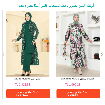
136
120
52
أولئك الذين يشترون هذه المنتجات قاموا أيضًا بشراء هذه
a>
الفستان رمادي غامق ZNK4663-M
طقم زيتي 2525ERK1158
TL
2.812,52
TL
1.090,21
%76 صافي خصم
%76 صافي خصم
675,01 TL
261,65 TL