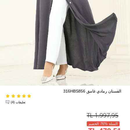
الفستان رمادي غامق 316HBS856
تعليقات (4)
TL
1.997,95
السلة %76 الخصم