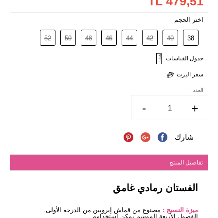
479,51 TL
اختر الحجم
52
50
48
46
44
42
40
38
جدول القياسات
سعر اليرت
العدد:
-
+
شارك
تفاصيل المنتج
الفستان رمادي غامق
ميزة النسيج :
مصنوع من قماش إيروبين من الدرجة الأولى.
الفصول الأربعة الموسم يمكن استخدامه.