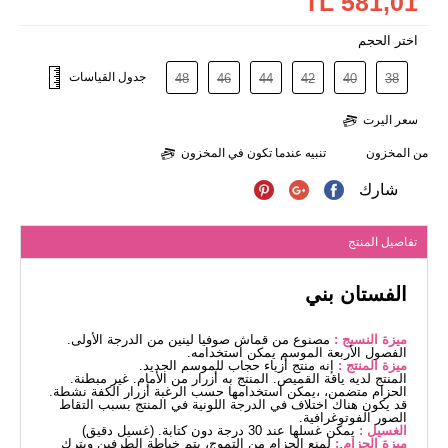
581,01 TL
اختر الحجم
جدول القياسات
48
46
44
42
40
38
سعر اليرت
من المخزون
تنبيه عندما تكون في المخزون
شارك
تفاصيل المنتج
الفستان بني
ميزة النسيج :
مصنوع من قماش صوفيا لينين من الدرجة الأولى.
الفصول الأربعة الموسم يمكن استخدامه.
ميزة المنتج :
إنه منتج أزياء حجاب للموسم الجديد.
المنتج لديه ياقة القميص. المنتج به أزرار من الأمام. غير مبطنة.
الحزام متضمن، ،يمكن استخدامها حسب الرغبة أزرار الكفة نشطة.
قد يكون هناك اختلاف في الدرجة اللونية في المنتج بسبب التقاط
الصور الفوتوغرافية.
الغسيل :
يمكن غسلها عند 30 درجة دون كتابة. (غسيل دقيق)
ميزة الحزام :
لمنع الحزام من التموج، يتم خياطة الطرفين ويترك