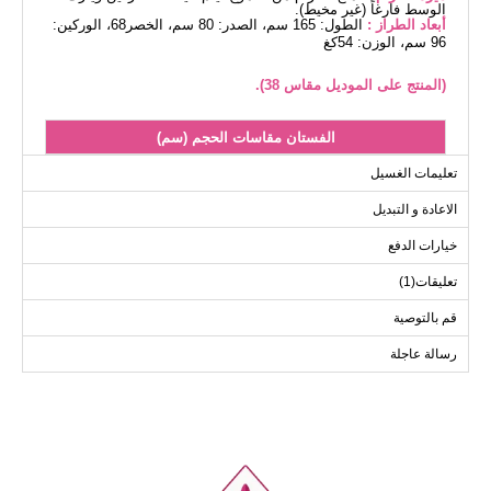
الوسط فارغاً (غير مخيط).
أبعاد الطراز :
الطول: 165 سم، الصدر: 80 سم، الخصر68، الوركين:
96 سم، الوزن: 54كغ
(المنتج على الموديل مقاس 38).
الفستان مقاسات الحجم (سم)
الحجم
الصدر
الطول
تعليمات الغسيل
132
94
38
الاعادة و التبديل
132
98
40
خيارات الدفع
132
102
42
تعليقات(1)
132
106
44
132
110
46
قم بالتوصية
132
114
48
رسالة عاجلة