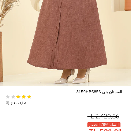
الفستان بني 3159HBS856
تعليقات (1)
TL
2.420,86
السلة %76 الخصم