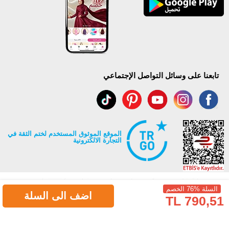
تابعنا على وسائل التواصل الإجتماعي
الموقع الموثوق المستخدم لختم الثقة في
التجارة الالكترونية
السلة %76 الخصم
اضف الى السلة
790,51 TL
جميع حقوق Modaselvim محفوظة ©2026