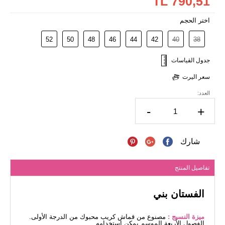
790,51 TL
اختر الحجم
52
50
48
46
44
42
40
38
جدول القياسات
سعر اليرت
العدد:
-
+
شارك
تفاصيل المنتج
الفستان بني
ميزة النسيج :
مصنوع من قماش كريب محبوك من الدرجة الأولى.
الفصول الأربعة الموسم يمكن استخدامه.