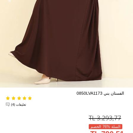
الفستان بني 0850LVA1173
تعليقات (4)
TL
3.293,77
السلة %76 الخصم