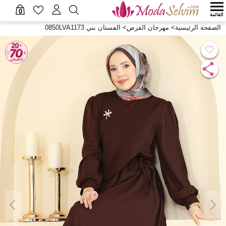
0
القائمة
الصفحة الرئيسية
>
مهرجان الفرص
>
الفستان بني 0850LVA1173