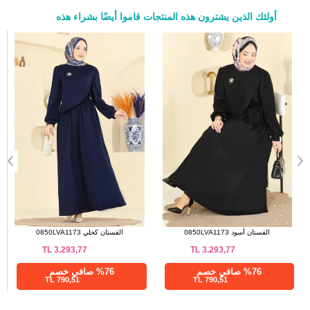
142
126
52
أولئك الذين يشترون هذه المنتجات قاموا أيضًا بشراء هذه
a>
الفستان كحلي 2661MSZ1172
الفستان أسود 0850LVA1173
TL
3.293,77
TL
1.137,50
%28 صافي خصم
%76 صافي خصم
790,51 TL
819,00 TL