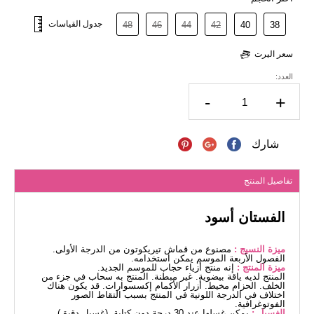
جدول القياسات
48
46
44
42
40
38
سعر اليرت
العدد:
-
+
شارك
تفاصيل المنتج
الفستان أسود
ميزة النسيج :
مصنوع من قماش تيريكوتون من الدرجة الأولى.
الفصول الأربعة الموسم يمكن استخدامه.
ميزة المنتج :
إنه منتج أزياء حجاب للموسم الجديد.
المنتج لديه ياقة بيضوية. غير مبطنة. المنتج به سحاب في جزء من
الخلف. الحزام مخيط. أزرار الأكمام إكسسوارات. قد يكون هناك
اختلاف في الدرجة اللونية في المنتج بسبب التقاط الصور
الفوتوغرافية.
الغسيل :
يمكن غسلها عند 30 درجة دون كتابة. (غسيل دقيق)