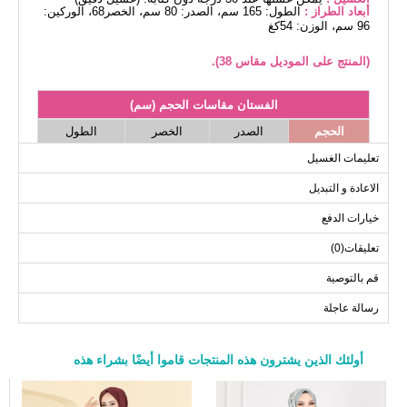
أبعاد الطراز :
الطول: 165 سم، الصدر: 80 سم، الخصر68، الوركين:
96 سم، الوزن: 54كغ
(المنتج على الموديل مقاس 38).
الفستان مقاسات الحجم (سم)
الحجم
الصدر
الخصر
الطول
136
76
96
38
تعليمات الغسيل
136
80
100
40
الاعادة و التبديل
136
84
104
42
خيارات الدفع
136
88
108
44
تعليقات(0)
136
92
112
46
136
96
116
48
قم بالتوصية
رسالة عاجلة
أولئك الذين يشترون هذه المنتجات قاموا أيضًا بشراء هذه
a>