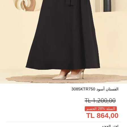
الفستان أسود 3085KTR750
TL
1.200,00
السلة %28 الخصم
864,00 TL
اختر الحجم