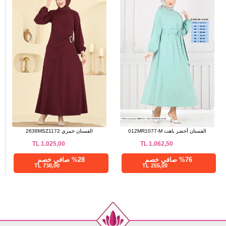
الفستان أخضر باهت 012MR1077-M
الفستان خمري 2638MSZ1172
TL
1.025,00
TL
1.062,50
%76 صافي خصم
%28 صافي خصم
738,00 TL
255,00 TL