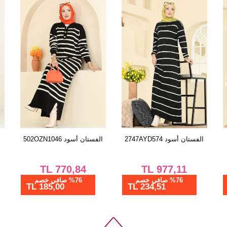
طقم خمري 2756AYD574
الفستان أسود 2747AYD574
ا
TL
977,11
TL
1.039,58
%76 صافي خصم
%76 صافي خصم
234,51 TL
249,50 TL