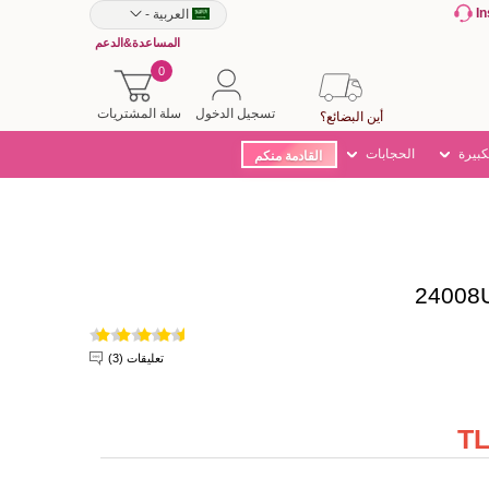
I
العربية
-
المساعدة&الدعم
0
تسجيل الدخول
سلة المشتريات
أين البضائع؟
كبيرة
الحجابات
القادمة منكم
تعليقات (3)