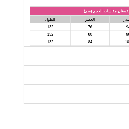
لفستان مقاسات الحجم (سم)
صدر
الخصر
الطول
132
76
9
132
80
9
132
84
10
132
92
10
132
94
11
132
96
11