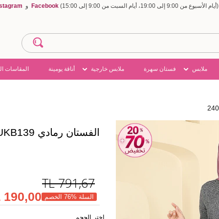
Facebook
و
nstagram
ملابس
فستان سهرة
ملابس خارجية
أناقة يومينة
المقاسات ال
الفستان رمادي 24008UKB139
TL
791,67
190,00 TL
السلة %76 الخصم
اختر الحجم