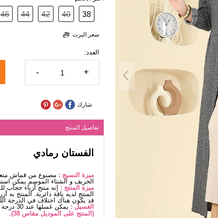
46
44
42
40
38
سعر اليرت
العدد:
-
+
شارك
تفاصيل المنتج
الفستان رمادي
ميزة النسيج :
مصنوع من قماش متعرج
الخريف و الشتاء الموسم يمكن استخ
ميزة المنتج :
إنه منتج أزياء حجاب ل
المنتج لديه ياقة دائرية. المنتج به 
قد يكون هناك اختلاف في الدرجة اللو
الغسيل :
يمكن غسلها عند 30 درجة دون كتابة. (غسيل دقيق)
(المنتج على الموديل مقاس 38).