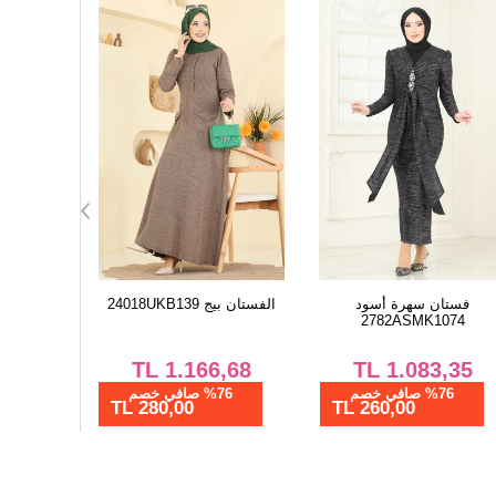
لفستان أسود 502OZN1046
فستان سهرة أسود
الفستان بيج KB139
2782ASMK1074
,68
TL
1.083,35
TL
770,84
%76 صافي خصم
%76 صافي خصم
%76 ص
260,00 TL
185,00 TL