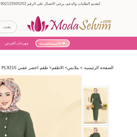
لتقديم الطلبات والدعم، يرجى الاتصال على الرقم 902125505252 (أيام الأسبوع من 9:00 إلى 19:00، أيام السبت من 9:00 إلى 15:00)
مهرجان الفرص
'26منتجاتجديدة
الصفحة الرئيسية
>
ملابس
>
الاطقم
>
طقم اخضر عفني PL9215