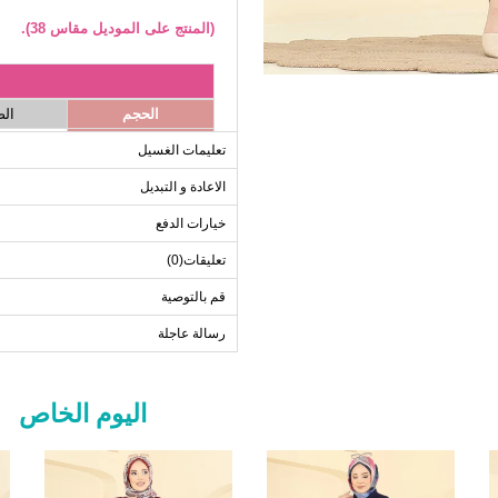
(المنتج على الموديل مقاس 38).
الحجم
ال
6
38
تعليمات الغسيل
0
40
الاعادة و التبديل
6
42
خيارات الدفع
0
44
4
46
تعليقات(0)
8
48
قم بالتوصية
2
50
رسالة عاجلة
ب
اليوم الخاص
الحجم
38
40