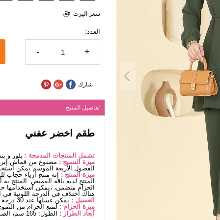
سعر اليرت
العدد:
-
+
شارك
تفاصيل المنتج
طقم اخضر عفني
تشمل المنتجات المدمجة :
بلوز و بن
ميزة النسيج :
مصنوع من قماش إيروب
الفصول الأربعة الموسم يمكن استخد
ميزة المنتج :
إنه منتج أزياء حجاب ل
المنتج لديه ياقة القميص. المنتج به
الحزام متضمن، ،يمكن استخدامها حس
هناك اختلاف في الدرجة اللونية في ا
الغسيل :
يمكن غسلها عند 30 درجة دون كتابة. (غسيل دقيق)
ميزة الحزام :
لمنع الحزام من التموج
أبعاد الطراز :
الطول: 165 سم، الصدر: 80 سم، الخصر68، الوركين: 96 سم، الوزن: 54كغ