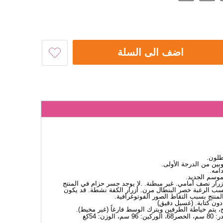
اضف الى السلة
طلون.
ين من الدرجة الأولى.
امه.
لموسم الجديد.
 أزرار نصف أمامي. غير مبطنة. .لا يوجد جسر حزام في المنتج
ب الرغبة خصر البنطال مرن. أزرار الكفة نشطة. قد يكون
لمنتج بسبب التقاط الصور الفوتوغرافية.
، يتم خياطة الطرفين ويترك الوسط فارغاً (غير مخيط).