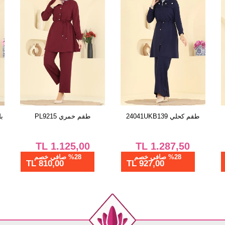
42
44
46
48
50
طقم كحلي 9245PLK541
طقم كحلي 24041UKB139
TL
1.287,50
TL
1.200,00
%28 صافي خصم
%28 صافي خصم
927,00 TL
864,00 TL