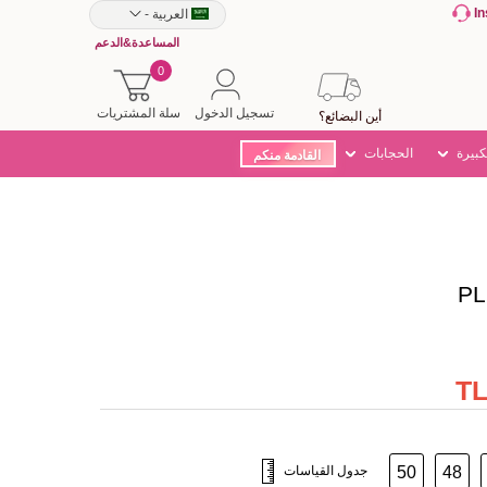
I
العربية
-
المساعدة&الدعم
0
تسجيل الدخول
سلة المشتريات
أين البضائع؟
كبيرة
الحجابات
القادمة منكم
48
50
جدول القياسات