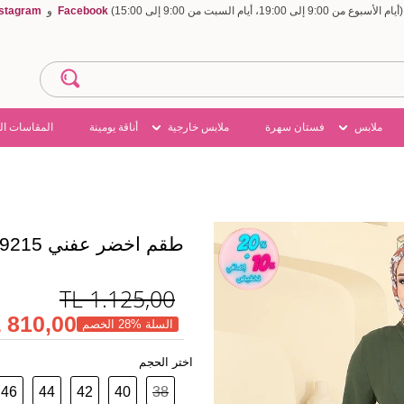
Facebook
و
nstagram
ملابس
فستان سهرة
ملابس خارجية
أناقة يومينة
المقاسات ال
طقم اخضر عفني PL9215
TL
1.125,00
810,00 TL
السلة %28 الخصم
اختر الحجم
46
44
42
40
38