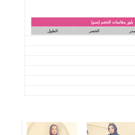
بلوز مقاسات الحجم (سم)
صدر
الخصر
الطول
80
90
9
80
98
10
80
102
10
80
106
11
80
110
11
80
116
11
80
118
12
نطلون مقاسات الحجم (سم)
الطول
100
100