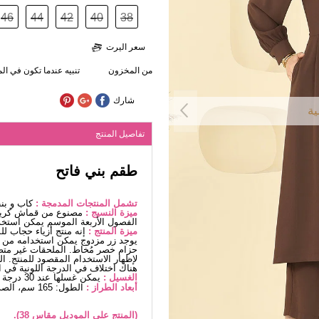
46
44
42
40
38
سعر اليرت
من المخزون
تنبيه عندما تكون في ا
شارك
ية
تفاصيل المنتج
طقم بني فاتح
تشمل المنتجات المدمجة :
كاب و بن
ميزة النسيج :
مصنوع من قماش كريب 
الفصول الأربعة الموسم يمكن استخد
ميزة المنتج :
إنه منتج أزياء حجاب ل
يوجد زر مزدوج يمكن استخدامه من الأ
حزام خصر مُخاط. الملحقات غير متضم
لإظهار الاستخدام المقصود للمنتج. 
هناك اختلاف في الدرجة اللونية في ا
الغسيل :
يمكن غسلها عند 30 درجة دون كتابة. (غسيل دقيق)
أبعاد الطراز :
الطول: 165 سم، الصدر: 88 سم، الخصر68، الوركين: 99 سم، الوزن: 56 كغ
(المنتج على الموديل مقاس 38).