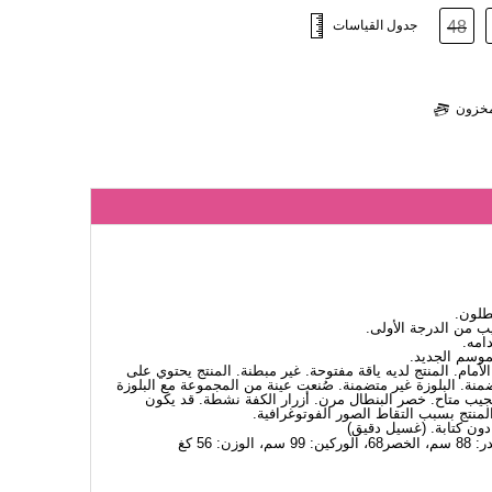
48
جدول القياسات
لمخزون
طلون.
من الدرجة الأولى.
امه.
لموسم الجديد.
مام. المنتج لديه ياقة مفتوحة. غير مبطنة. المنتج يحتوي على
نة. البلوزة غير متضمنة. صُنعت عينة من المجموعة مع البلوزة
الجيب متاح. خصر البنطال مرن. أزرار الكفة نشطة. قد يكون
لمنتج بسبب التقاط الصور الفوتوغرافية.