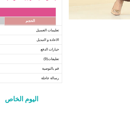
الحجم
38
تعليمات الغسيل
40
الاعادة و التبديل
42
خيارات الدفع
44
46
تعليقات(9)
48
قم بالتوصية
رسالة عاجلة
ب
الحجم
اليوم الخاص
38
40
42
44