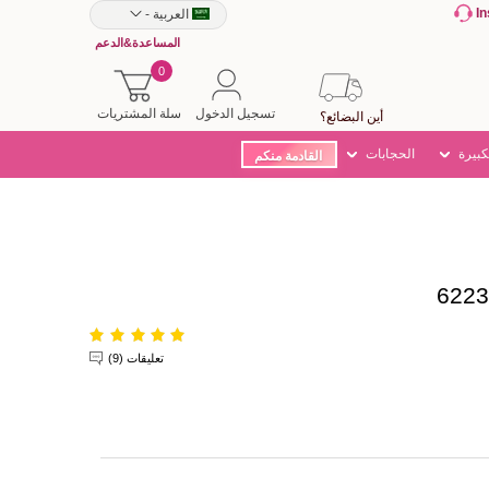
I
العربية
-
المساعدة&الدعم
0
تسجيل الدخول
سلة المشتريات
أين البضائع؟
كبيرة
الحجابات
القادمة منكم
تعليقات (9)