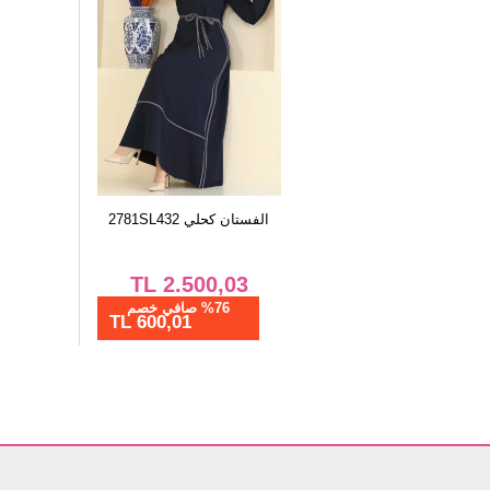
96
96
الفستان كحلي 2781SL432
TL
2.500,03
%76 صافي خصم
600,01 TL