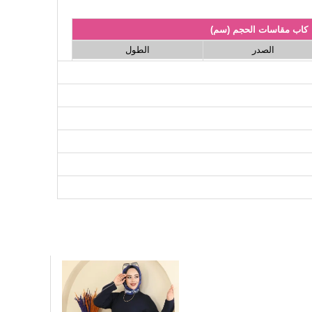
كاب مقاسات الحجم (سم)
الصدر
الطول
115
94
115
98
115
102
115
106
115
110
115
116
نطلون مقاسات الحجم (سم)
الطول
96
96
96
96