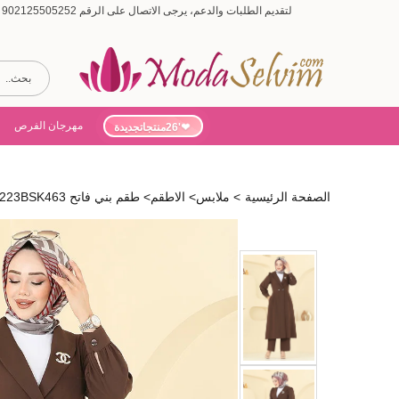
لتقديم الطلبات والدعم، يرجى الاتصال على الرقم 902125505252 (أيام الأسبوع من 9:00 إلى 19:00، أيام السبت من 9:00 إلى 15:00)
مهرجان الفرص
'26منتجاتجديدة
الصفحة الرئيسية
>
ملابس
>
الاطقم
>
طقم بني فاتح 6223BSK463