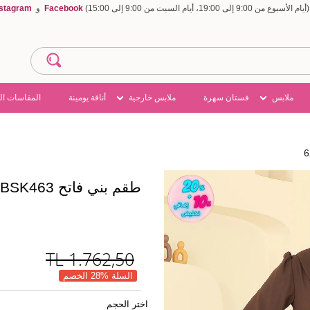
Facebook
و
nstagram
ملابس
فستان سهرة
ملابس خارجية
أناقة يومينة
المقاسات ال
طقم بني فاتح 6223BSK463
TL
1.762,50
السلة %28 الخصم
اختر الحجم