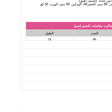
اكيت مقاسات الحجم (سم)
الصدر
الطول
74
96
74
100
74
108
74
110
74
116
74
120
74
124
74
126
نطلون مقاسات الحجم (سم)
الطول