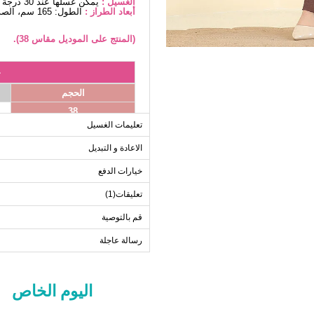
الغسيل :
يمكن غسلها عند 30 درجة دون كتابة. (غسيل دقيق)
أبعاد الطراز :
الطول: 165 سم، الصدر: 88 سم، الخصر68، الوركين: 99 سم، الوزن: 56 كغ
(المنتج على الموديل مقاس 38).
ج
الحجم
38
تعليمات الغسيل
40
42
الاعادة و التبديل
44
خيارات الدفع
46
تعليقات(1)
48
قم بالتوصية
50
52
رسالة عاجلة
اليوم الخاص
ب
الحجم