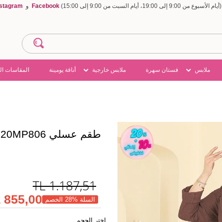
Facebook
و
nstagram
ملابس
فستان سهرة
ملابس خارجية
أناقة يومينة
المقاسات ال
طقم عسلي 5520MP806
TL
1.187,51
855,00 TL
السلة %28 الخصم
اختر الحجم