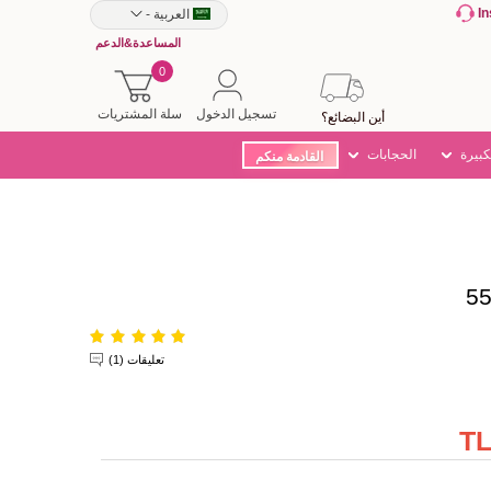
I
العربية
-
المساعدة&الدعم
0
تسجيل الدخول
سلة المشتريات
أين البضائع؟
كبيرة
الحجابات
القادمة منكم
تعليقات (1)