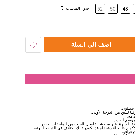
48
50
52
جدول القياسات
اضف الى السلة
بنطلون.
 لينين من الدرجة الأولى.
امه.
لموسم الجديد.
ياقة السترة. غير مبطنة. تفاصيل الجيب من الملحقات. خصر
لأكمام قابلة للاستخدام قد يكون هناك اختلاف في الدرجة اللونية
وغرافية.