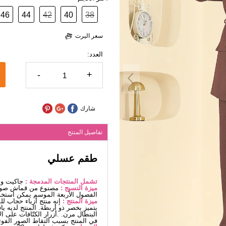
46
44
42
40
38
سعر اليرت
العدد:
-
+
شارك
تفاصيل المنتج
طقم عسلي
تشمل المنتجات المدمجة :
جاكيت و 
ميزة النسيج :
مصنوع من قماش صوفيا
الفصول الأربعة الموسم يمكن استخد
ميزة المنتج :
إنه منتج أزياء حجاب ل
يتميز بخصر ذو أربطة. المنتج لديه 
البنطال مرن. .أزرار الكتّافات على ا
في المنتج بسبب التقاط الصور الفوت