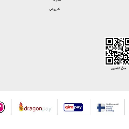
العروض
جميع حقوق Modaselvim محفوظة ©2026