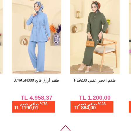
38
40
42
44
46
48
50
52
طقم أسود 512MT581
طقم اخضر عفني PL9238
ط
TL
1.200,00
TL
1.150,00
%28 صافي خصم
%28 صافي خصم
864,00 TL
828,00 TL