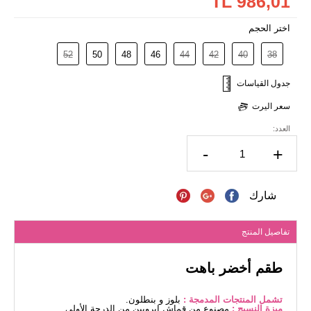
986,01 TL
اختر الحجم
52
50
48
46
44
42
40
38
جدول القياسات
سعر اليرت
العدد:
-
+
شارك
تفاصيل المنتج
طقم أخضر باهت
تشمل المنتجات المدمجة :
بلوز و بنطلون.
ميزة النسيج :
مصنوع من قماش إيروبين من الدرجة الأولى.