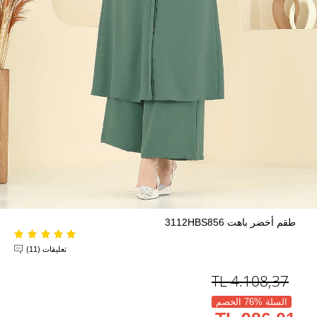
طقم أخضر باهت 3112HBS856
تعليقات (11)
TL
4.108,37
السلة %76 الخصم