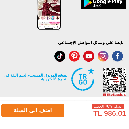
تابعنا على وسائل التواصل الإجتماعي
الموقع الموثوق المستخدم لختم الثقة في
التجارة الالكترونية
السلة %76 الخصم
اضف الى السلة
986,01 TL
جميع حقوق Modaselvim محفوظة ©2026