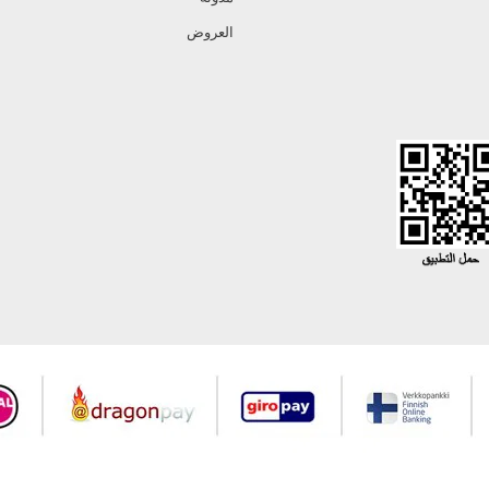
العروض
جميع حقوق Modaselvim محفوظة ©2026