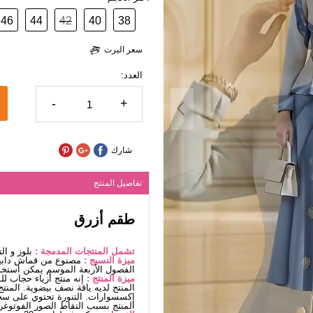
46
44
42
40
38
سعر اليرت
العدد:
-
+
شارك
تفاصيل المنتج
طقم أزرق
تشمل المنتجات المدمجة :
بلوز و الت
ميزة النسيج :
مصنوع من قماش دابيل
الفصول الأربعة الموسم يمكن استخد
ميزة المنتج :
إنه منتج أزياء حجاب ل
المنتج لديه ياقة نصف بيضوية. المنتج
إكسسوارات. التنورة تحتوي على سحا
المنتج بسبب التقاط الصور الفوتوغرا