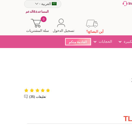
I
العربية
-
المساعدة&الدعم
0
تسجيل الدخول
سلة المشتريات
أين البضائع؟
كبيرة
الحجابات
القادمة منكم
تعليقات (35)