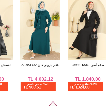
42
44
46
48
طقم أسود 2896SLK540
طقم بترولي فاتح 2799SL432
ا
TL
4.002,12
TL
1.840,00
%28 صافي خصم
%76 صافي خصم
960,51 TL
1324,80 TL