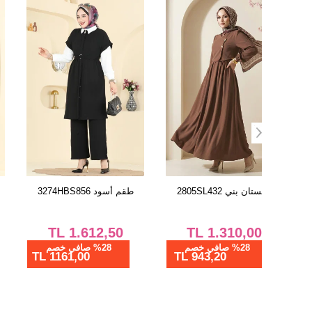
الفستان بني 2805SL432
طقم أسود 3274HBS856
TL
1.612,50
TL
1.310,00
%28 صافي خصم
%28 صافي خصم
1161,00 TL
943,20 TL
855