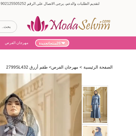
لتقديم الطلبات والدعم، يرجى الاتصال على الرقم 902125505252 (أيام الأسبوع من 9:00 إلى 19:00، أيام السبت من 9:00 إلى 15:00)
مهرجان الفرص
'26منتجاتجديدة
الصفحة الرئيسية
>
مهرجان الفرص
>
طقم أزرق 2799SL432