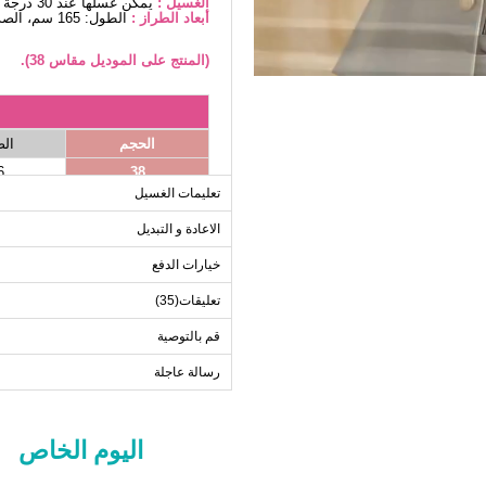
الغسيل :
يمكن غسلها عند 30 درجة دون كتابة. (غسيل دقيق)
أبعاد الطراز :
الطول: 165 سم، الصدر: 80 سم، الخصر68، الوركين: 96 سم، الوزن: 54كغ
(المنتج على الموديل مقاس 38).
الحجم
ال
6
38
تعليمات الغسيل
0
40
4
42
الاعادة و التبديل
8
44
خيارات الدفع
2
46
تعليقات(35)
6
48
قم بالتوصية
رسالة عاجلة
ا
الحجم
اليوم الخاص
38
40