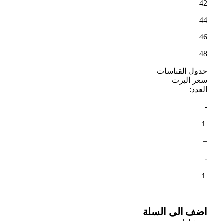
42
44
46
48
جدول القياسات
سعر اليرت
العدد:
-
+
-
+
اضف الى السلة