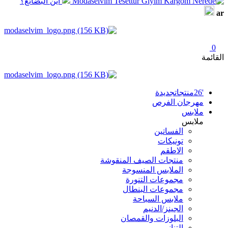
أين البضائع؟
ar
0
القائمة
'26منتجاتجديدة
مهرجان الفرص
ملابس
ملابس
الفساتين
تونيكات
الاطقم
منتجات الصيف المنقوشة
الملابس المنسوجة
مجموعات التنورة
مجموعات البنطال
ملابس السباحة
الجينز/الدنيم
البلوزات والقمصان
التنانير