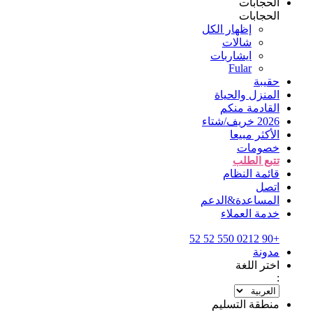
الحجابات
الحجابات
إظهار الكل
شالات
ايشاربات
Fular
حقيبة
المنزل والحياة
القادمة منكم
2026 خريف/شتاء
الأكثر مبيعا
خصومات
تتبع الطلب
قائمة النظام
اتصل
المساعدة&الدعم
خدمة العملاء
+90 0212 550 52 52
مدونة
اختر اللغة
:
منطقة التسليم