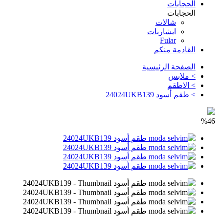
الحجابات
الحجابات
شالات
ايشاربات
Fular
القادمة منكم
الصفحة الرئيسية
>
ملابس
>
الاطقم
>
طقم أسود 24024UKB139
%46