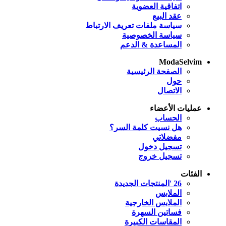
اتفاقية العضوية
عقد البيع
سياسة ملفات تعريف الارتباط
سياسة الخصوصية
المساعدة & الدعم
ModaSelvim
الصفحة الرئيسية
حول
الاتصال
عمليات الأعضاء
الحساب
هل نسيت كلمة السر؟
مفضلاتي
تسجيل دخول
تسجيل خروج
الفئات
26 'المنتجات الجديدة
الملابس
الملابس الخارجية
فساتين السهرة
المقاسات الكبيرة