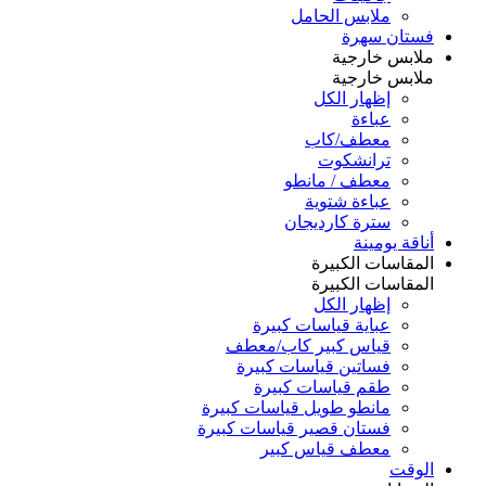
ملابس الحامل
فستان سهرة
ملابس خارجية
ملابس خارجية
إظهار الكل
عباءة
معطف/كاب
ترانشكوت
معطف / مانطو
عباءة شتوية
سترة كارديجان
أناقة يومينة
المقاسات الكبيرة
المقاسات الكبيرة
إظهار الكل
عباية قياسات كبيرة
قياس كبير كاب/معطف
فساتين قياسات كبيرة
طقم قياسات كبيرة
مانطو طويل قياسات كبيرة
فستان قصير قياسات كبيرة
معطف قياس كبير
الوقت