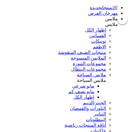
'26منتجاتجديدة
مهرجان الفرص
ملابس
ملابس
إظهار الكل
الفساتين
تونيكات
الاطقم
منتجات الصيف المنقوشة
الملابس المنسوجة
مجموعات التنورة
مجموعات البنطال
ملابس السباحة
ملابس السباحة
مايو شرعي
مايو نصف كم
إظهار الكل
الجينز/الدنيم
البلوزات والقمصان
التنانير
البنطلونات
أناقة المنتجات رياضية
جاكيتات