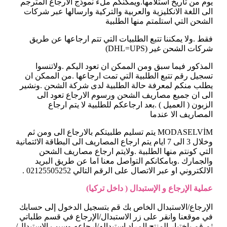
يوم من تاريخ استلامها.ويمكنكم ملء نموذج الارجاع المترجم
الى اللغة الانكليزية والعربية والتركية وارسالها عبر شركات
الشحن التي استلمتم منها الطلبية
فقط .ولا يمكننا تتبع الطلبيات التي تتم ارجاعها عن طريق
شركات الشحن غير (DHL=UPS)
المذكور فيما سبق ومن الممكن ان تعود اليكم .ولاتنسوا
تسجيل رقم تتبع الطلبية التي تمت ارجاعها .من الممكن ان
يطلب منكم لمعرفة حالة الطلبية لدى شركة الشحن .ونشير
الى ان جميع مصاريف الشحن ورسوم الارجاع تعود الى
الزبون ( العميل ) .بعد ارجاعكم للطلبية لا يتم ارجاع
المصاريف الا عندما
MODASELVİM يتم تسليم طلبيتكم بالارجاع الى ومن ثم
وخلال 3 الى 7 ايام يتم ارجاع المصاريف الى البطاقة الائتمانية
التي كونتم منها الطلبية .ولايتم ارجاع مصاريف الشحن
والجمارك .وبامكانكم التواصل معنا اما عن طريق البريد
الالكتروني او عبر الاتصال على الرقم التالي 02125505252 .
عملية الإرجاع و الإستبدال ( داخل تركيا)
الإرجاع/الاستبدال الخاص بك قم بتسجيل الدخول إلى حسابك
في موقعنا وانقر على زر الاستبدال/الإرجاع في قسم طلباتي
ثم قم باختيار المنتج المراد استبداله/إرجاعه وسبب الاستبدال/