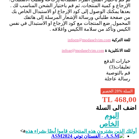
الإرجاع و كمية المنتجات. ثم قم باختيار الشحن المناسب لك .
بعدها يمكنك الوصول إلى كود الإرجاع او الاستبدال الخاص بك
من صفحة طلباتي ورسالة الإشعار المرسلة إلى هاتفك
المحمول. ضع المنتجات مع كود الإرجاع او الاستبدال في نفس
الكيس وتأكد من سلامة االكيس واغلاقه .
للغة التركية
infoen@modaselvim.com
للغة الانكليزية ة
infoar@modaselvim.com
خيارات الدفع
تعليقات(3)
قم بالتوصية
رسالة عاجلة
السلة %28 الخصم
468,00 TL
اضف الى السلة
اليوم
الخاص
a>
أولئك الذين يشترون هذه المنتجات قاموا أيضًا بشراء هذه