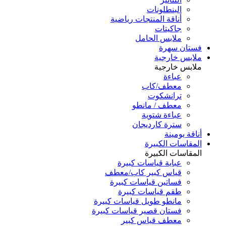
البنطلونات
أناقة المنتجات رياضية
جاكيتات
ملابس الحامل
فستان سهرة
ملابس خارجية
ملابس خارجية
عباءة
معطف/كاب
ترانشكوت
معطف / مانطو
عباءة شتوية
سترة كارديجان
أناقة يومينة
المقاسات الكبيرة
المقاسات الكبيرة
عباية قياسات كبيرة
قياس كبير كاب/معطف
فساتين قياسات كبيرة
طقم قياسات كبيرة
مانطو طويل قياسات كبيرة
فستان قصير قياسات كبيرة
معطف قياس كبير