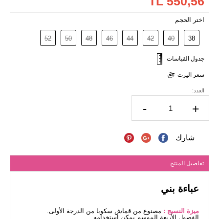
550,56 TL
اختر الحجم
52
50
48
46
44
42
40
38
جدول القياسات
سعر اليرت
العدد:
-
+
شارك
تفاصيل المنتج
عباءة بني
ميزة النسيج :
مصنوع من قماش سكوبا من الدرجة الأولى.
الفصول الأربعة الموسم يمكن استخدامه.