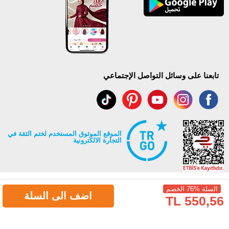
تابعنا على وسائل التواصل الإجتماعي
الموقع الموثوق المستخدم لختم الثقة في
التجارة الالكترونية
السلة %76 الخصم
اضف الى السلة
550,56 TL
جميع حقوق Modaselvim محفوظة ©2026