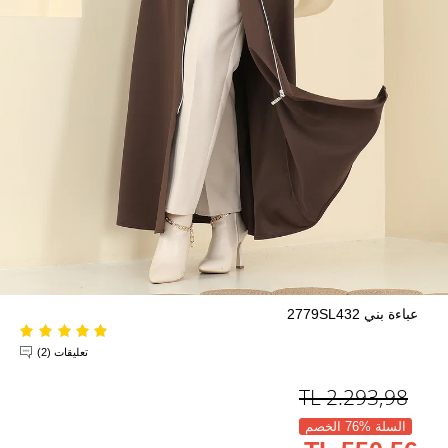
عباءة بني 2779SL432
تعليقات (2)
TL
2.293,98
السلة %76 الخصم