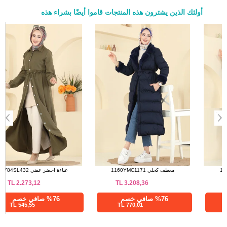
أولئك الذين يشترون هذه المنتجات قاموا أيضًا بشراء هذه
a>
معطف أسود 1160YMC1171
معطف كحلي 1160YMC1171
TL
3.208,36
TL
3.208,36
%76 صافي خصم
%76 صافي خصم
770,01 TL
770,01 TL