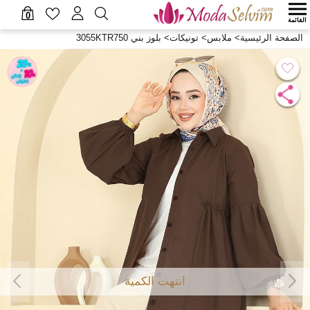
0
القائمة
الصفحة الرئيسية
>
ملابس
>
تونيكات
>
بلوز بني 3055KTR750
انتهت الكمية