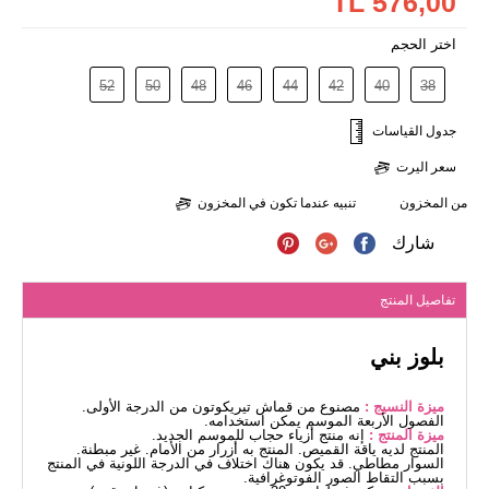
576,00 TL
اختر الحجم
52
50
48
46
44
42
40
38
جدول القياسات
سعر اليرت
من المخزون
تنبيه عندما تكون في المخزون
شارك
تفاصيل المنتج
بلوز بني
ميزة النسيج :
مصنوع من قماش تيريكوتون من الدرجة الأولى.
الفصول الأربعة الموسم يمكن استخدامه.
ميزة المنتج :
إنه منتج أزياء حجاب للموسم الجديد.
المنتج لديه ياقة القميص. المنتج به أزرار من الأمام. غير مبطنة.
السوار مطاطي. قد يكون هناك اختلاف في الدرجة اللونية في المنتج
بسبب التقاط الصور الفوتوغرافية.