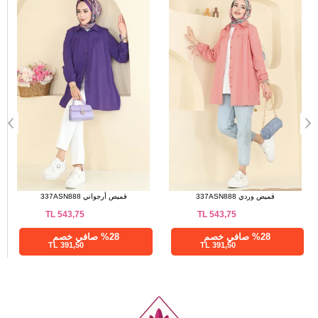
قميص أخضر عشبي 337ASN888
قميص وردي 337ASN888
TL
543,75
TL
543,75
%28 صافي خصم
%28 صافي خصم
391,50 TL
391,50 TL