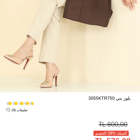
بلوز بني 3055KTR750
تعليقات (9)
TL
800,00
السلة %28 الخصم