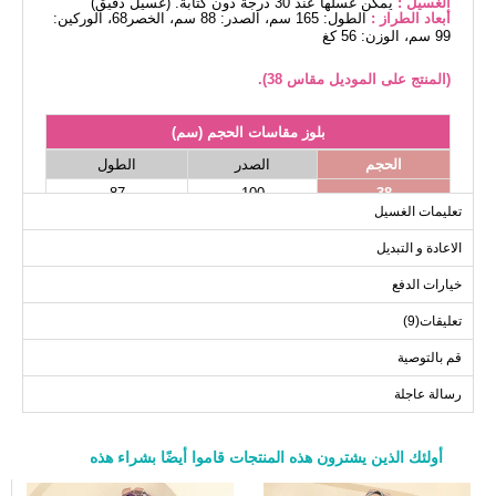
الغسيل :
يمكن غسلها عند 30 درجة دون كتابة. (غسيل دقيق)
أبعاد الطراز :
الطول: 165 سم، الصدر: 88 سم، الخصر68، الوركين:
99 سم، الوزن: 56 كغ
(المنتج على الموديل مقاس 38).
بلوز مقاسات الحجم (سم)
الحجم
الصدر
الطول
87
100
38
تعليمات الغسيل
87
104
40
الاعادة و التبديل
87
106
42
87
112
44
خيارات الدفع
87
116
46
تعليقات(9)
87
118
48
قم بالتوصية
87
124
50
رسالة عاجلة
87
126
52
أولئك الذين يشترون هذه المنتجات قاموا أيضًا بشراء هذه
a>