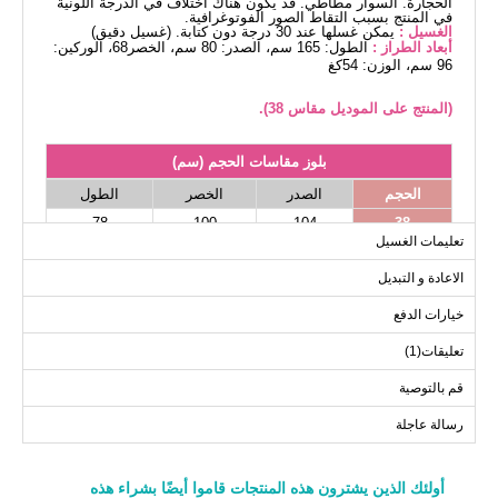
الحجارة. السوار مطاطي. قد يكون هناك اختلاف في الدرجة اللونية
في المنتج بسبب التقاط الصور الفوتوغرافية.
الغسيل :
يمكن غسلها عند 30 درجة دون كتابة. (غسيل دقيق)
أبعاد الطراز :
الطول: 165 سم، الصدر: 80 سم، الخصر68، الوركين:
96 سم، الوزن: 54كغ
(المنتج على الموديل مقاس 38).
بلوز مقاسات الحجم (سم)
الحجم
الصدر
الخصر
الطول
78
100
104
38
تعليمات الغسيل
78
104
108
40
الاعادة و التبديل
78
108
112
42
78
110
114
44
خيارات الدفع
78
114
118
46
تعليقات(1)
78
122
124
48
قم بالتوصية
رسالة عاجلة
أولئك الذين يشترون هذه المنتجات قاموا أيضًا بشراء هذه