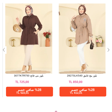
a>
بلوز أسود 7095TEG847
بلوز بيج غامق 2827SLK540
TL
850,00
TL
800,00
%28 صافي خصم
%28 صافي خصم
612,01 TL
576,01 TL