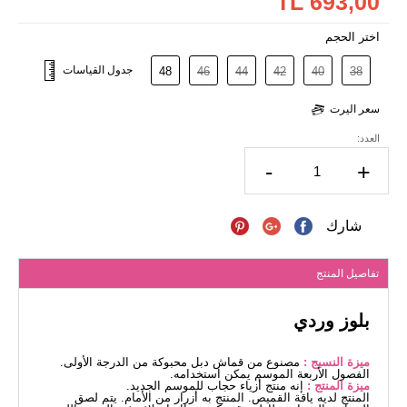
693,00 TL
اختر الحجم
جدول القياسات
48
46
44
42
40
38
سعر اليرت
العدد:
-
+
شارك
تفاصيل المنتج
بلوز وردي
ميزة النسيج :
مصنوع من قماش دبل محبوكة من الدرجة الأولى.
الفصول الأربعة الموسم يمكن استخدامه.
ميزة المنتج :
إنه منتج أزياء حجاب للموسم الجديد.
المنتج لديه ياقة القميص. المنتج به أزرار من الأمام. يتم لصق