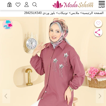
0
القائمة
الصفحة الرئيسية
>
ملابس
>
تونيكات
>
بلوز وردي 2842SLK540