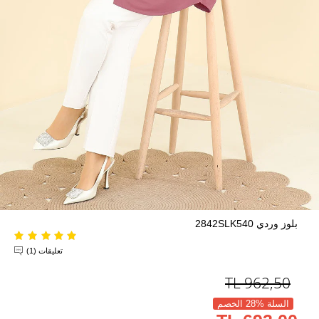
بلوز وردي 2842SLK540
تعليقات (1)
TL
962,50
السلة %28 الخصم