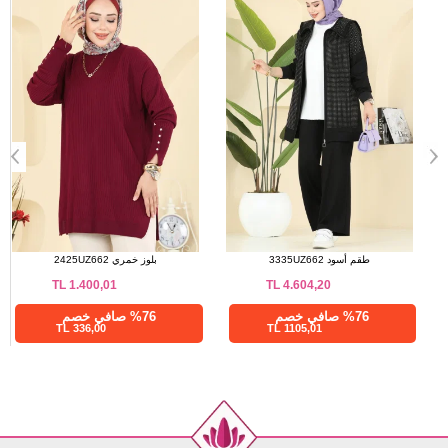
بلوز كحلي 2735AYD574
طقم أسود 3335UZ662
TL
4.604,20
TL
1.381,25
%76 صافي خصم
%76 صافي خصم
1105,01 TL
331,50 TL