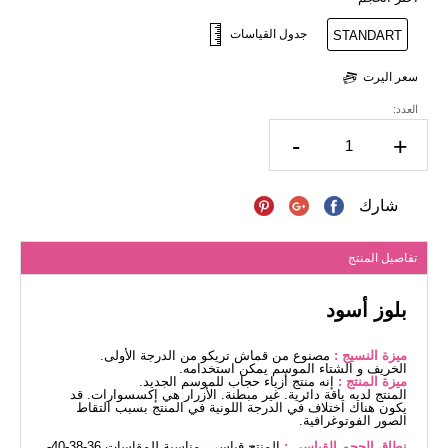
جدول القياسات
STANDART
سعر اليرت
العدد:
-
+
شارك
تفاصيل المنتج
بلوز أسود
ميزة النسيج :
مصنوع من قماش تريكو من الدرجة الأولى.
الخريف و الشتاء الموسم يمكن استخدامه.
ميزة المنتج :
إنه منتج أزياء حجاب للموسم الجديد.
المنتج لديه ياقة دائرية. غير مبطنة. الأزرار هي إكسسوارات. قد
يكون هناك اختلاف في الدرجة اللونية في المنتج بسبب التقاط
الصور الفوتوغرافية.
نطاق الحجم القياسي :
المنتج قياسي، مناسبة للمقاسات 36-38-40-