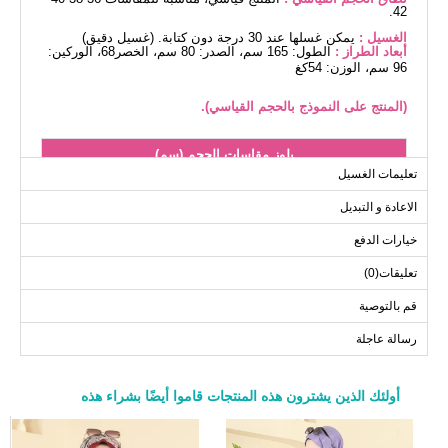
42.
الغسيل :
يمكن غسلها عند 30 درجة دون كتابة. (غسيل دقيق)
أبعاد الطراز :
الطول: 165 سم، الصدر: 80 سم، الخصر68، الوركين:
96 سم، الوزن: 54كغ
(المنتج على النموذج بالحجم القياسي).
بلوز مقاسات الحجم (سم)
تعليمات الغسيل
الحجم
الصدر
الطول
الاعادة و التبديل
78-80
104
Standart
خيارات الدفع
تعليقات(0)
قم بالتوصية
رسالة عاجلة
أولئك الذين يشترون هذه المنتجات قاموا أيضًا بشراء هذه
a>