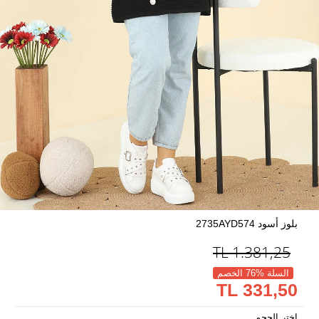
بلوز أسود 2735AYD574
TL
1.381,25
السلة %76 الخصم
331,50 TL
اختر الحجم