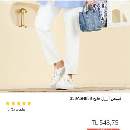
قميص أزرق فاتح 338ASN888
تعليقات (1)
TL
543,75