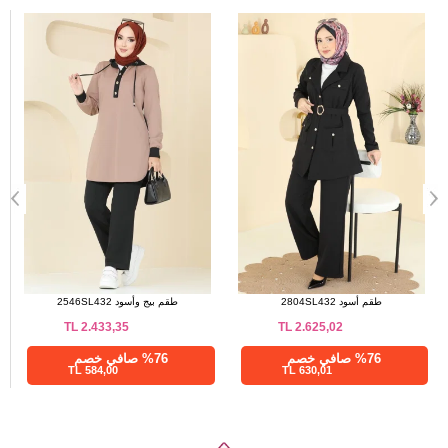
a>
طقم أسود 24020UKB139
طقم أسود 2804SL432
TL
2.625,02
TL
857,51
%28 صافي خصم
%76 صافي خصم
630,01 TL
617,41 TL