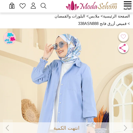
0
القائمة
الصفحة الرئيسية
>
ملابس
>
البلوزات والقمصان
>
قميص أزرق فاتح 338ASN888
انتهت الكمية