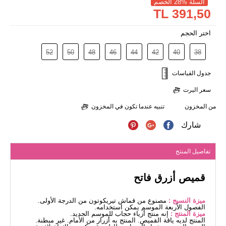
السلة %28 الخصم
391,50 TL
اختر الحجم
52
50
48
46
44
42
40
38
جدول القياسات
سعر اليرت
من المخزون
تنبيه عندما تكون في المخزون
شارك
تفاصيل المنتج
قميص أزرق فاتح
ميزة النسيج :
مصنوع من قماش تيريكوتون من الدرجة الأولى.
الفصول الأربعة الموسم يمكن استخدامه.
ميزة المنتج :
إنه منتج أزياء حجاب للموسم الجديد.
المنتج لديه ياقة القميص. المنتج به أزرار من الأمام. غير مبطنة.