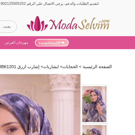
لتقديم الطلبات والدعم، يرجى الاتصال على الرقم 902125505252 (أيام الأسبوع من 9:00 إلى 19:00، أيام السبت من 9:00 إلى 15:00)
مهرجان الفرص
'26منتجاتجديدة
الصفحة الرئيسية
>
الحجابات
>
ايشاربات
>
إشارب ازرق 517ERBK1201