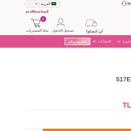
I
العربية
-
المساعدة&الدعم
0
تسجيل الدخول
سلة المشتريات
أين البضائع؟
كبيرة
الحجابات
القادمة منكم