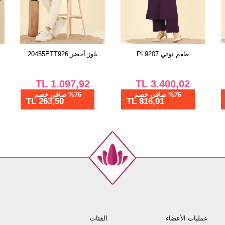
طقم توتي PL9207
بلوز أخضر 20455ETT926
TL
1.097,92
TL
3.400,02
%76 صافي خصم
%76 صافي خصم
263,50 TL
816,01 TL
عمليات الأعضاء
الفئات