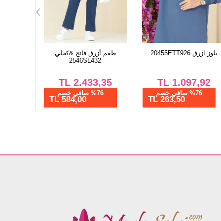
بلوز ازرق 20455ETT926
طقم أزرق فاتح &كحلي
إشارب بيج BK1201
2546SL432
00
TL
2.433,35
TL
1.097,92
%76 صافي خصم
%76 صافي خصم
%28 ص
584,00 TL
263,50 TL