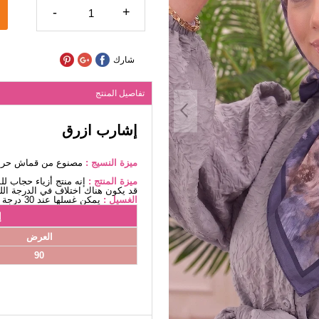
-
+
شارك
تفاصيل المنتج
إشارب ازرق
ميزة النسيج :
مصنوع من قماش حرير 
ميزة المنتج :
إنه منتج أزياء حجاب ل
قد يكون هناك اختلاف في الدرجة اللو
الغسيل :
يمكن غسلها عند 30 درجة دون كتابة. (غسيل دقيق)
إ
العرض
90