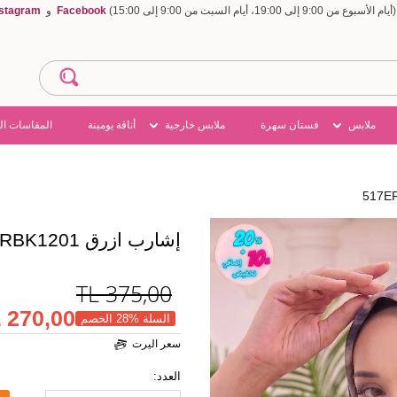
Facebook
و
nstagram
ملابس
فستان سهرة
ملابس خارجية
أناقة يومينة
المقاسات ال
إشارب ازرق 517ERBK1201
TL
375,00
270,00 TL
السلة %28 الخصم
سعر اليرت
العدد: