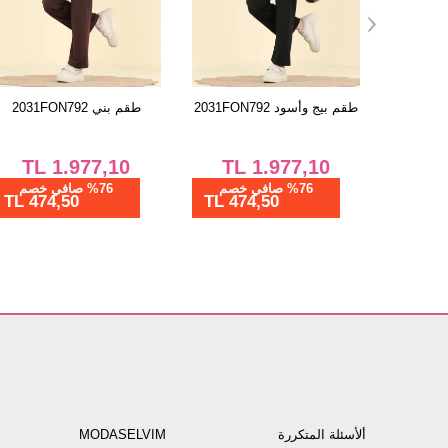
ود
طقم بيج وأسود 2031FON792
طقم بني 2031FON792
2
TL
1.977,10
TL
1.977,10
%76 صافي خصم
%76 صافي خصم
474,50 TL
474,50 TL
474
ألأسئلة المتكررة
MODASELVIM