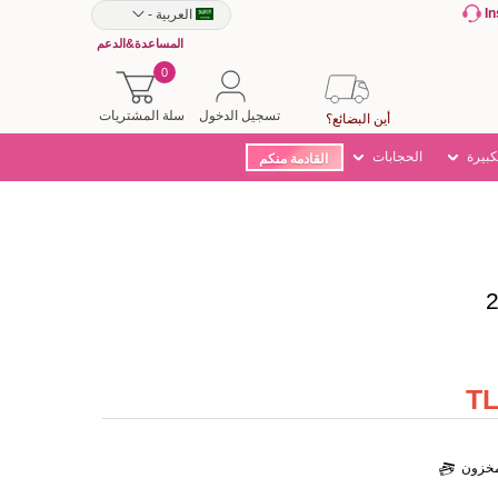
I
العربية
-
المساعدة&الدعم
0
تسجيل الدخول
سلة المشتريات
أين البضائع؟
كبيرة
الحجابات
القادمة منكم
لمخزون