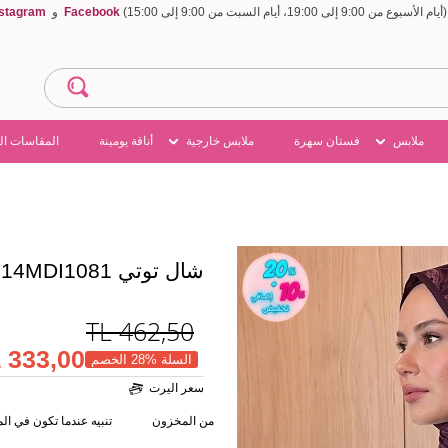
Facebook
و
nstagram
ملابس
فستان سهرة
ملابس خارجية
أناقة يومينة
المقاسات ال
شال توتي 214MDI1081
TL
462,50
333,00 TL
السلة %28 الخصم
سعر اليرت
من المخزون
تنبيه عندما تكون في ا