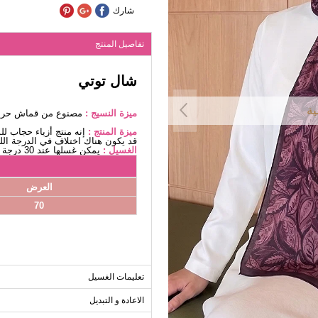
شارك
تفاصيل المنتج
شال توتي
ية
ميزة النسيج :
مصنوع من قماش حرير 
ميزة المنتج :
إنه منتج أزياء حجاب ل
قد يكون هناك اختلاف في الدرجة اللو
الغسيل :
يمكن غسلها عند 30 درجة دون كتابة. (غسيل دقيق)
العرض
70
تعليمات الغسيل
الاعادة و التبديل