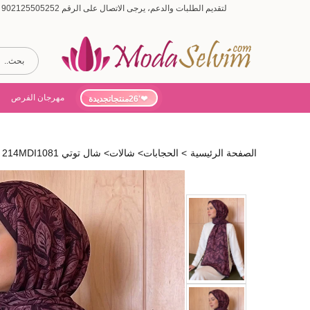
لتقديم الطلبات والدعم، يرجى الاتصال على الرقم 902125505252 (أيام الأسبوع من 9:00 إلى 19:00، أيام السبت من 9:00 إلى 15:00)
مهرجان الفرص
'26منتجاتجديدة
الصفحة الرئيسية
>
الحجابات
>
شالات
>
شال توتي 214MDI1081