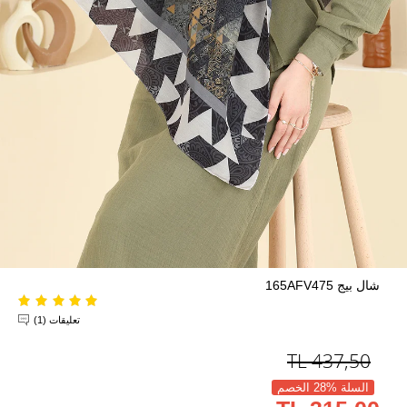
شال بيج 165AFV475
تعليقات (1)
TL
437,50
السلة %28 الخصم