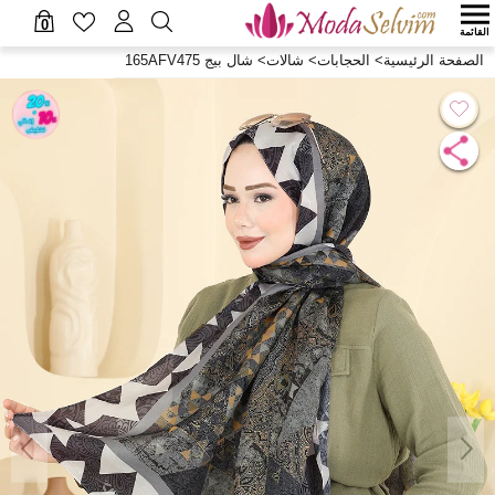
0
القائمة
الصفحة الرئيسية
>
الحجابات
>
شالات
>
شال بيج 165AFV475