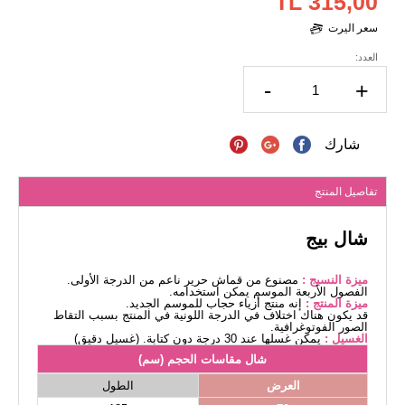
315,00 TL
سعر اليرت
العدد:
-
+
شارك
تفاصيل المنتج
شال بيج
ميزة النسيج :
مصنوع من قماش حرير ناعم من الدرجة الأولى.
الفصول الأربعة الموسم يمكن استخدامه.
ميزة المنتج :
إنه منتج أزياء حجاب للموسم الجديد.
قد يكون هناك اختلاف في الدرجة اللونية في المنتج بسبب التقاط
الصور الفوتوغرافية.
الغسيل :
يمكن غسلها عند 30 درجة دون كتابة. (غسيل دقيق)
شال مقاسات الحجم (سم)
العرض
الطول