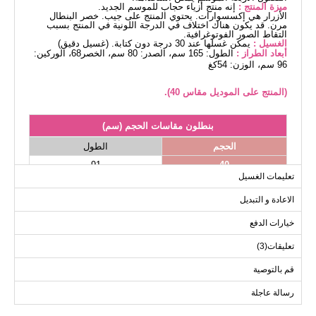
ميزة المنتج :
إنه منتج أزياء حجاب للموسم الجديد.
الأزرار هي إكسسوارات. يحتوي المنتج على جيب. خصر البنطال
مرن. قد يكون هناك اختلاف في الدرجة اللونية في المنتج بسبب
التقاط الصور الفوتوغرافية.
الغسيل :
يمكن غسلها عند 30 درجة دون كتابة. (غسيل دقيق)
أبعاد الطراز :
الطول: 165 سم، الصدر: 80 سم، الخصر68، الوركين:
96 سم، الوزن: 54كغ
(المنتج على الموديل مقاس 40).
بنطلون مقاسات الحجم (سم)
الحجم
الطول
91
40
تعليمات الغسيل
91
42
الاعادة و التبديل
91
44
91
46
خيارات الدفع
91
48
تعليقات(3)
91
50
قم بالتوصية
رسالة عاجلة