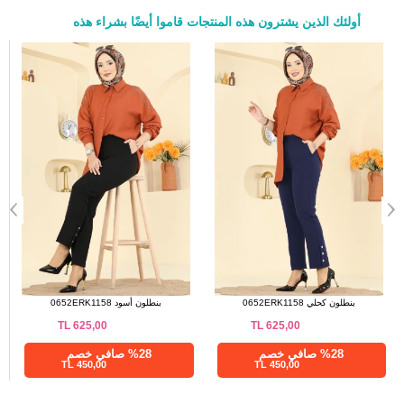
أولئك الذين يشترون هذه المنتجات قاموا أيضًا بشراء هذه
a>
بنطلون بني 0652ERK1158
بنطلون كحلي 0652ERK1158
TL
625,00
TL
625,00
%28 صافي خصم
%28 صافي خصم
450,00 TL
450,00 TL