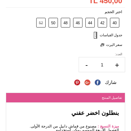
450,00 TL
اختر الحجم
52
50
48
46
44
42
40
جدول القياسات
سعر اليرت
العدد:
-
+
شارك
تفاصيل المنتج
بنطلون اخضر عفني
ميزة النسيج :
مصنوع من قماش دابيل من الدرجة الأولى.
الفصول الأربعة الموسم يمكن استخدامه.