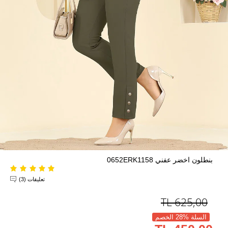
بنطلون اخضر عفني 0652ERK1158
تعليقات (3)
TL
625,00
السلة %28 الخصم