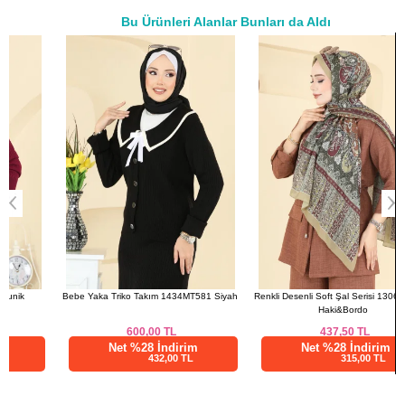
Bu Ürünleri Alanlar Bunları da Aldı
a>
Bebe Yaka Triko Takım 1434MT581 Siyah
Renkli Desenli Soft Şal Serisi 1306AFV475
Haki&Bordo
600,00
TL
437,50
TL
Net %28 İndirim
Net %28 İndirim
432,00 TL
315,00 TL