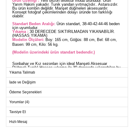
Ürün Özelliği :
Yeni sezon tesettür moda ürünüdür. Ürün
Yarım Hakim yakadır. Tunik yandan yırtmaçlıdır.. Astarsızdır.
Bu ürün kombin değildir. Manşet düğmeleri aksesuardır.
Konsept fotoğraf çekimlerinden dolayı üründe ton farklılığı
olabilir.
Standart Beden Aralığı:
Ürün standart, 38-40-42-44-46 beden
için uyumludur.
Yıkama :
30 DERECEDE SIKTIRILMADAN YIKANABİLİR.
(HASSAS YIKAMA)
Modelin Ölçüleri:
Boy: 165 cm, Göğüs: 88 cm, Bel: 68 cm,
Basen: 99 cm, Kilo: 56 kg.
(Modelin üzerindeki ürün standart bedendir.)
Sonbahar ve Kız sezonları için ideal Manşeti Aksesuar
Düğmeli Tunik! Hassas yıkama ile 30 derecede yıkanabilen bu
ürün, triko kumaşa sahiptir. Yarım hakim yakalı ve yandan
Yıkama Talimatı
yırtmaçlı tasarımıyla modern ve şık. Manşetlerindeki düğmeler
ise zarif bir aksesuar detayı ekler. Standart bedende ve
İade ve Değişim
astarsız olarak tasarlanmıştır.
TUNİK BEDEN ÖLÇÜLERİ
(CM)
Ödeme Seçenekleri
Beden
Göğüs
Boy
Yorumlar (4)
Standart
114
74
Tavsiye Et
Hızlı Mesaj