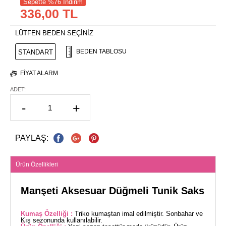
Sepette %76 İndirim
336,00 TL
LÜTFEN BEDEN SEÇİNİZ
BEDEN TABLOSU
STANDART
FIYAT ALARM
ADET:
-
+
PAYLAŞ:
Ürün Özellikleri
Manşeti Aksesuar Düğmeli Tunik Saks
Kumaş Özelliği :
Triko kumaştan imal edilmiştir. Sonbahar ve
Kış sezonunda kullanılabilir.