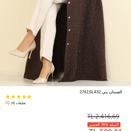
الفستان بني 2761SL432
تعليقات (4)
TL
2.416,69
السلة %76 الخصم