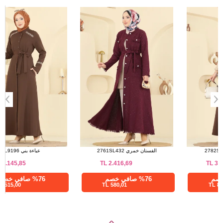
a>
طقم بيج وبني 2782SL432
الفستان خمري 2761SL432
TL
2.416,69
TL
3.625,03
%76 صافي خصم
%76 صافي خصم
580,01 TL
870,01 TL