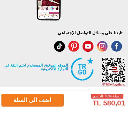
تابعنا على وسائل التواصل الإجتماعي
الموقع الموثوق المستخدم لختم الثقة في
التجارة الالكترونية
السلة %76 الخصم
اضف الى السلة
580,01 TL
جميع حقوق Modaselvim محفوظة ©2026
.
Prepared by
T
-Soft
E-Commerce