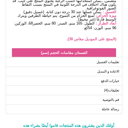
متضمن، ،يمكن استخدامها حسب الرغبة يحتوي المنتج على جيب. قد
يكون هناك اختلاف في الدرجة اللونية في المنتج بسبب التقاط
الصور الفوتوغرافية.
الغسيل :
يمكن غسلها عند 30 درجة دون كتابة. (غسيل دقيق)
ميزة الحزام :
لمنع الحزام من التموج، يتم خياطة الطرفين ويترك
الوسط فارغاً (غير مخيط).
أبعاد الطراز :
الطول: 165 سم، الصدر: 80 سم، الخصر68، الوركين:
96 سم، الوزن: 54كغ
(المنتج على الموديل مقاس 38).
الفستان مقاسات الحجم (سم)
الحجم
الصدر
الخصر
الطول
تعليمات الغسيل
133
88
96
38
الاعادة و التبديل
133
92
100
40
خيارات الدفع
133
96
104
42
تعليقات(4)
133
100
108
44
133
104
112
46
قم بالتوصية
133
108
116
48
رسالة عاجلة
أولئك الذين يشترون هذه المنتجات قاموا أيضًا بشراء هذه