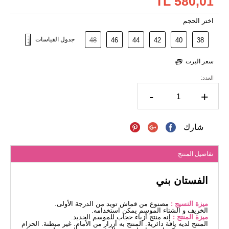
580,01 TL
اختر الحجم
جدول القياسات
48
46
44
42
40
38
سعر اليرت
العدد:
-
+
شارك
تفاصيل المنتج
الفستان بني
ميزة النسيج :
مصنوع من قماش تويد من الدرجة الأولى.
الخريف و الشتاء الموسم يمكن استخدامه.
ميزة المنتج :
إنه منتج أزياء حجاب للموسم الجديد.
المنتج لديه ياقة دائرية. المنتج به أزرار من الأمام. غير مبطنة. الحزام