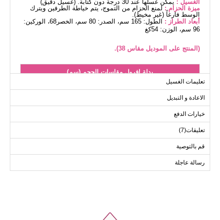
الغسيل :
يمكن غسلها عند 30 درجة دون كتابة. (غسيل دقيق)
ميزة الحزام :
لمنع الحزام من التموج، يتم خياطة الطرفين ويترك
الوسط فارغاً (غير مخيط).
أبعاد الطراز :
الطول: 165 سم، الصدر: 80 سم، الخصر68، الوركين:
96 سم، الوزن: 54كغ
(المنتج على الموديل مقاس 38).
بدلة افرول مقاسات الحجم (سم)
تعليمات الغسيل
الحجم
الصدر
الخصر
الطول
الاعادة و التبديل
141
76
96
38
141
80
100
40
خيارات الدفع
141
84
104
42
تعليقات(7)
141
88
108
44
قم بالتوصية
141
92
114
46
رسالة عاجلة
141
96
118
48
141
100
122
50
141
106
124
52