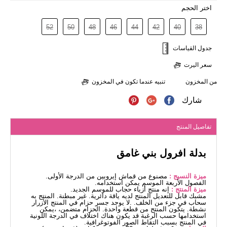
اختر الحجم
52
50
48
46
44
42
40
38
جدول القياسات
سعر اليرت
من المخزون
تنبيه عندما تكون في المخزون
شارك
تفاصيل المنتج
بدلة افرول بني غامق
ميزة النسيج :
مصنوع من قماش إيروبين من الدرجة الأولى.
الفصول الأربعة الموسم يمكن استخدامه.
ميزة المنتج :
إنه منتج أزياء حجاب للموسم الجديد.
مشبك قابل للتعديل المنتج لديه ياقة دائرية. غير مبطنة. المنتج به
سحاب في جزء من الخلف. .لا يوجد جسر حزام في المنتج الأزرار
نشطة. يتكون المنتج من قطعة واحدة. الحزام متضمن، ،يمكن
استخدامها حسب الرغبة قد يكون هناك اختلاف في الدرجة اللونية
في المنتج بسبب التقاط الصور الفوتوغرافية.