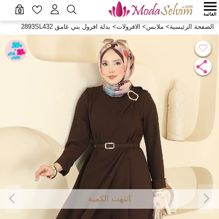
0
القائمة
الصفحة الرئيسية
>
ملابس
>
الافرولات
>
بدلة افرول بني غامق 2893SL432
انتهت الكمية