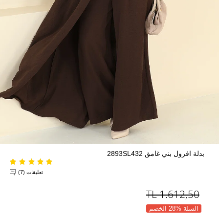
بدلة افرول بني غامق 2893SL432
تعليقات (7)
TL
1.612,50
السلة %28 الخصم