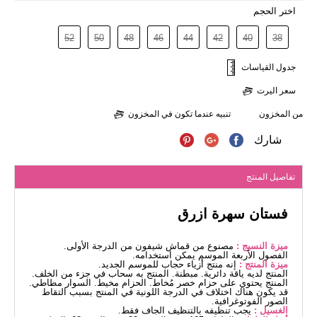
اختر الحجم
52
50
48
46
44
42
40
38
جدول القياسات
سعر اليرت
من المخزون
تنبيه عندما تكون في المخزون
شارك
تفاصيل المنتج
فستان سهرة ازرق
ميزة النسيج :
مصنوع من قماش شيفون من الدرجة الأولى.
الفصول الأربعة الموسم يمكن استخدامه.
ميزة المنتج :
إنه منتج أزياء حجاب للموسم الجديد.
المنتج لديه ياقة دائرية. مبطنة. المنتج به سحاب في جزء من الخلف.
المنتج يحتوي على حزام خصر مُخاط. الحزام مخيط. السوار مطاطي.
قد يكون هناك اختلاف في الدرجة اللونية في المنتج بسبب التقاط
الصور الفوتوغرافية.
الغسيل :
يجب تنظيفه بالتنظيف الجاف فقط.