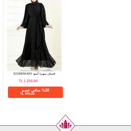
فستان سهرة أسود 6226BSK463
TL
1.250,00
%28 صافي خصم
900,00 TL