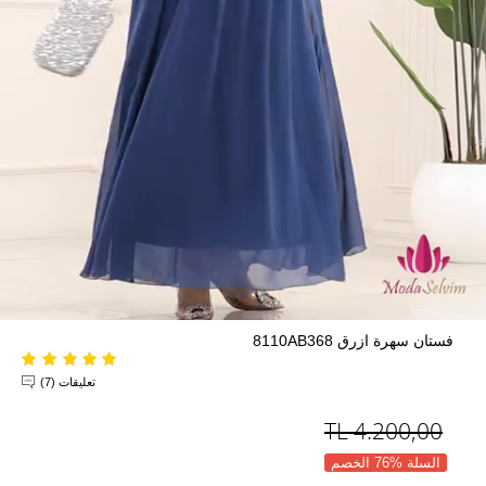
فستان سهرة ازرق 8110AB368
تعليقات (7)
TL
4.200,00
السلة %76 الخصم