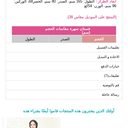
أبعاد الطراز :
الطول: 165 سم، الصدر: 80 سم، الخصر68، الوركين:
96 سم، الوزن: 54كغ
(المنتج على الموديل مقاس 38).
فستان سهرة مقاسات الحجم
(سم)
الحجم
الصدر
الطول
141
94
38
تعليمات الغسيل
141
98
40
الاعادة و التبديل
141
102
42
خيارات الدفع
141
106
44
تعليقات(7)
141
110
46
141
114
48
قم بالتوصية
141
118
50
رسالة عاجلة
141
122
52
أولئك الذين يشترون هذه المنتجات قاموا أيضًا بشراء هذه
a>