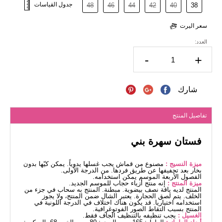
جدول القياسات
48
46
44
42
40
38
سعر اليرت
العدد:
-
+
شارك
تفاصيل المنتج
فستان سهرة بني
ميزة النسيج :
مصنوع من قماش يجب غسلها يدوياً. يمكن كيّها بدون
بخار بعد تجفيفها عن طريق فردها. من الدرجة الأولى.
الفصول الأربعة الموسم يمكن استخدامه.
ميزة المنتج :
إنه منتج أزياء حجاب للموسم الجديد.
المنتج لديه ياقة نصف بيضوية. مبطنة. المنتج به سحاب في جزء من
الخلف. يتم لصق الحجارة. يعتبر الشال ضمن المنتج، ولا يجوز
استخدامه اختياريا. قد يكون هناك اختلاف في الدرجة اللونية في
المنتج بسبب التقاط الصور الفوتوغرافية.
الغسيل :
يجب تنظيفه بالتنظيف الجاف فقط.