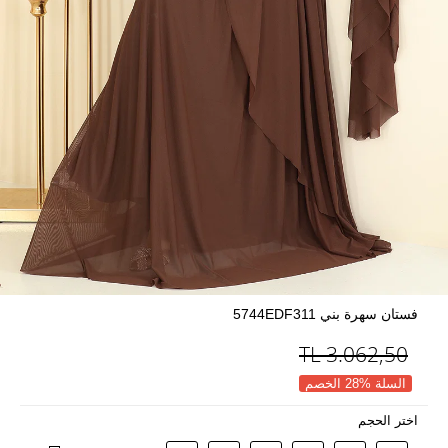
فستان سهرة بني 5744EDF311
TL
3.062,50
السلة %28 الخصم
اختر الحجم