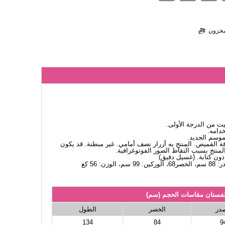
لمخزون
 من الدرجة الأولى.
دامه.
لموسم الجديد.
اقة القميص. المنتج به أزرار نصف أمامي. غير مبطنة. قد يكون
لمنتج بسبب التقاط الصور الفوتوغرافية.
لفستان مقاسات الحجم (سم)
صدر
الخصر
الطول
134
84
9