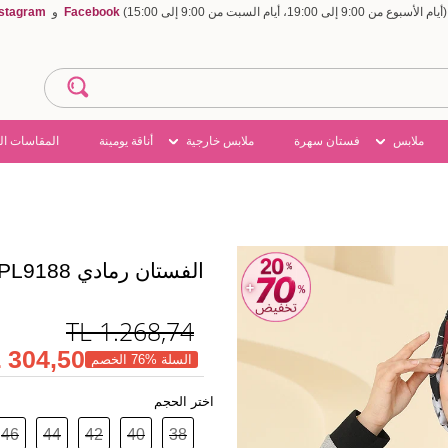
Facebook
و
nstagram
ملابس
فستان سهرة
ملابس خارجية
أناقة يومينة
المقاسات ال
الفستان رمادي PL9188
TL
1.268,74
304,50 TL
السلة %76 الخصم
اختر الحجم
46
44
42
40
38