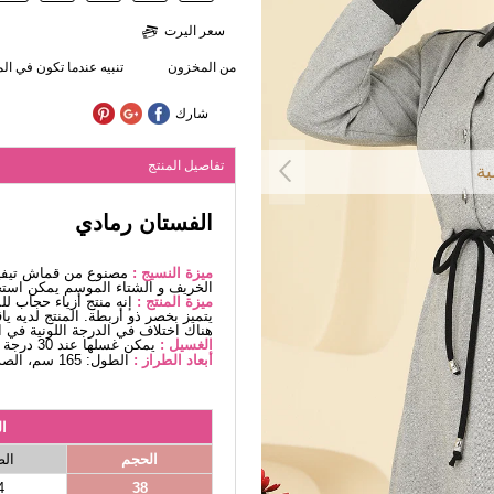
سعر اليرت
من المخزون
تنبيه عندما تكون في ا
شارك
تفاصيل المنتج
ية
الفستان رمادي
ميزة النسيج :
مصنوع من قماش تيفيت
الخريف و الشتاء الموسم يمكن استخ
ميزة المنتج :
إنه منتج أزياء حجاب ل
يتميز بخصر ذو أربطة. المنتج لديه ي
هناك اختلاف في الدرجة اللونية في ا
الغسيل :
يمكن غسلها عند 30 درجة دون كتابة. (غسيل دقيق)
أبعاد الطراز :
الطول: 165 سم، الصدر: 88 سم، الخصر68، الوركين: 99 سم، الوزن: 56 كغ
ا
الحجم
ال
4
38