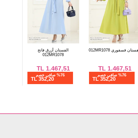
ستان فسفوري 012MR1078
الفستان أزرق فاتح
012MR1078
TL
1.467,51
TL
1.467,51
%76 صافي خصم
%76 صافي خصم
352,20 TL
352,20 TL