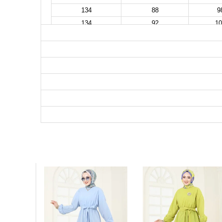
134
88
9
134
92
10
134
96
10
134
100
11
134
104
11
134
108
11
134
112
12