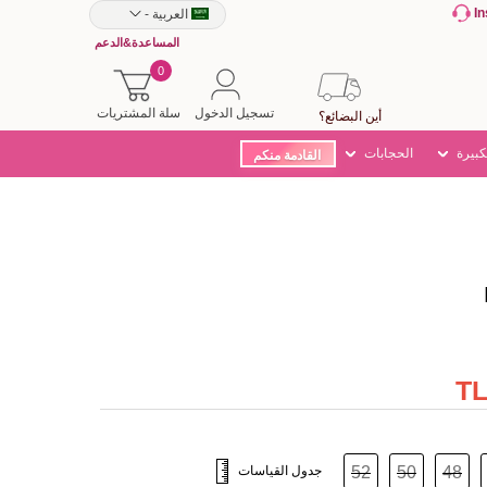
I
العربية
-
المساعدة&الدعم
0
تسجيل الدخول
سلة المشتريات
أين البضائع؟
كبيرة
الحجابات
القادمة منكم
48
50
52
جدول القياسات