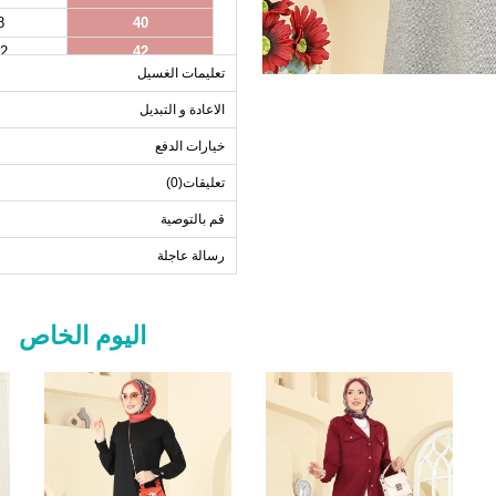
8
40
2
42
تعليمات الغسيل
6
44
0
46
الاعادة و التبديل
4
48
خيارات الدفع
8
50
تعليقات(0)
0
52
قم بالتوصية
رسالة عاجلة
اليوم الخاص