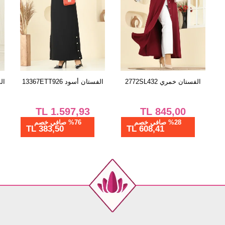
الفستان خمري 2772SL432
الفستان أسود 13367ETT926
الف
TL
1.597,93
TL
845,00
%28 صافي خصم
%76 صافي خصم
383,50 TL
608,41 TL