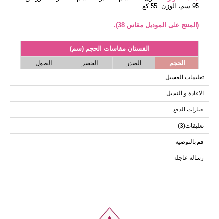
95 سم، الوزن: 55 كغ
(المنتج على الموديل مقاس 38).
الفستان مقاسات الحجم (سم)
الحجم
الصدر
الخصر
الطول
134
84
100
38
تعليمات الغسيل
134
88
104
40
الاعادة و التبديل
134
92
108
42
خيارات الدفع
134
96
112
44
تعليقات(3)
134
100
116
46
134
104
120
48
قم بالتوصية
رسالة عاجلة