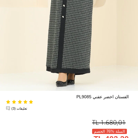
الفستان اخضر عفني PL9085
تعليقات (3)
TL
1.680,01
السلة %76 الخصم