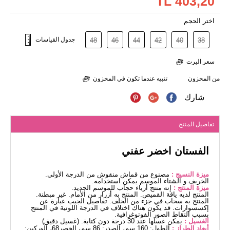
403,20 TL
اختر الحجم
جدول القياسات
48
46
44
42
40
38
سعر اليرت
من المخزون
تنبيه عندما تكون في المخزون
شارك
تفاصيل المنتج
الفستان اخضر عفني
ميزة النسيج :
مصنوع من قماش منقوش من الدرجة الأولى.
الخريف و الشتاء الموسم يمكن استخدامه.
ميزة المنتج :
إنه منتج أزياء حجاب للموسم الجديد.
المنتج لديه ياقة القميص. المنتج به أزرار من الأمام. غير مبطنة.
المنتج به سحاب في جزء من الخلف. تفاصيل الجيب عبارة عن
إكسسوارات. قد يكون هناك اختلاف في الدرجة اللونية في المنتج
بسبب التقاط الصور الفوتوغرافية.
الغسيل :
يمكن غسلها عند 30 درجة دون كتابة. (غسيل دقيق)
أبعاد الطراز :
الطول: 160 سم، الصدر: 86 سم، الخصر68، الوركين: