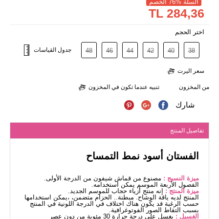
السلة %76 الخصم
284,36 TL
اختر الحجم
جدول القياسات
48
46
44
42
40
38
سعر اليرت
من المخزون
تنبيه عندما تكون في المخزون
شارك
تفاصيل المنتج
الفستان أسود نمط التمساح
ميزة النسيج :
مصنوع من قماش شيفون من الدرجة الأولى.
الفصول الأربعة الموسم يمكن استخدامه.
ميزة المنتج :
إنه منتج أزياء حجاب للموسم الجديد.
المنتج لديه ياقة الوشاح. مبطنة.. الحزام متضمن، ،يمكن استخدامها
حسب الرغبة قد يكون هناك اختلاف في الدرجة اللونية في المنتج
بسبب التقاط الصور الفوتوغرافية.
الغسيل :
يغسل على درجة حرارة 30 مئوية من دون عصر