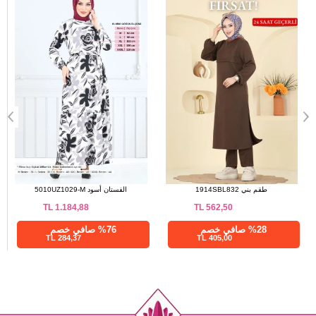
التنانير أسود 4537BRZ597
طقم بني 1914SBL832
TL
562,50
TL
415,00
%76 صافي خصم
%28 صافي خصم
405,00 TL
99,60 TL