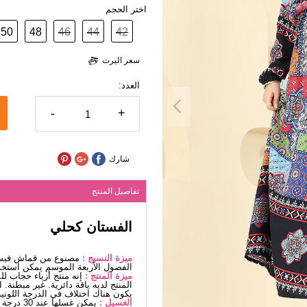
اختر الحجم
50
48
46
44
42
سعر اليرت
العدد:
-
+
شارك
تفاصيل المنتج
الفستان كحلي
ميزة النسيج :
مصنوع من قماش فيسكو
الفصول الأربعة الموسم يمكن استخد
ميزة المنتج :
إنه منتج أزياء حجاب ل
المنتج لديه ياقة دائرية. غير مبطن
يكون هناك اختلاف في الدرجة اللونية
الغسيل :
يمكن غسلها عند 30 درجة دون كتابة. (غسيل دقيق)