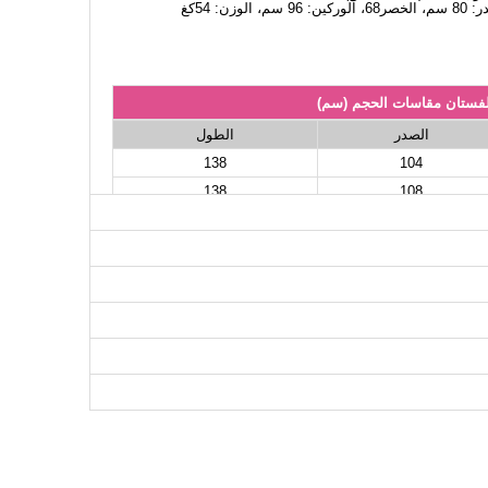
لفستان مقاسات الحجم (سم)
الصدر
الطول
138
104
138
108
138
112
138
116
138
120
136
124