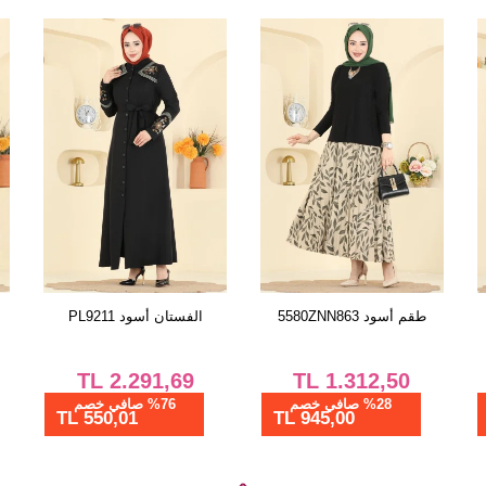
طقم أخضر عفني و بيج
طقم أسود 5580ZNN863
2828SL432
TL
1.312,50
TL
4.062,53
%76 صافي خصم
%28 صافي خصم
945,00 TL
975,01 TL