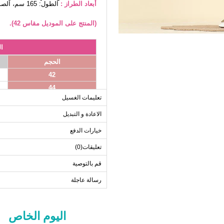
أبعاد الطراز :
الطول: 165 سم، الصدر: 80 سم، الخصر68، الوركين: 96 سم، الوزن: 54كغ
(المنتج على الموديل مقاس 42).
ا
الحجم
42
44
تعليمات الغسيل
46
48
الاعادة و التبديل
50
خيارات الدفع
52
تعليقات(0)
قم بالتوصية
رسالة عاجلة
اليوم الخاص