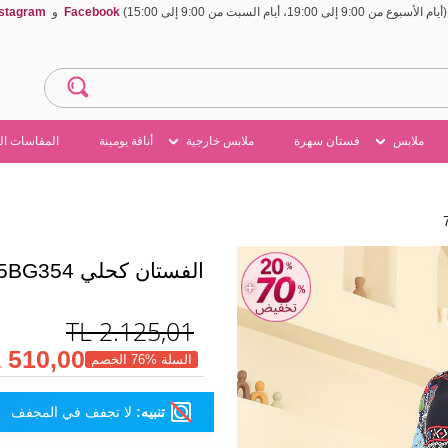
Facebook
و
nstagram
ملابس
فستان سهرة
ملابس خارجية
أناقة يومينة
المقاسات ال
الفستان كحلي 7165BG354
TL
2.125,01
510,00 TL
السلة %76 الخصم
تنبيه:
لا تجفف في المجفف