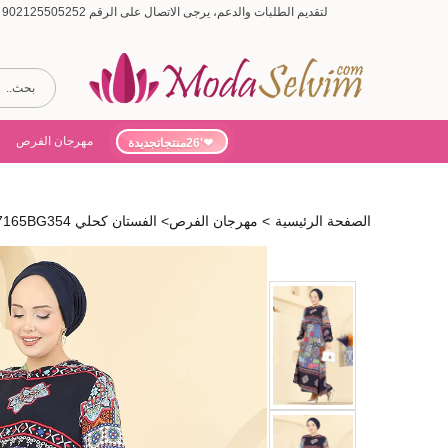
لتقديم الطلبات والدعم، يرجى الاتصال على الرقم 902125505252 (أيام الأسبوع من 9:00 إلى 19:00، أيام السبت من 9:00 إلى 15:00)
مهرجان الفرص
'26منتجاتجديدة
الصفحة الرئيسية
>
مهرجان الفرص
>
الفستان كحلي 7165BG354