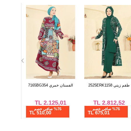
الفستان أسود PL9211
طقم زيتي 2525ERK1158
الفستان خمري 
,01
TL
2.812,52
TL
2.291,69
%76 صافي خصم
%76 صافي خصم
%76 ص
675,01 TL
550,01 TL