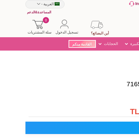
I
العربية
-
المساعدة&الدعم
0
تسجيل الدخول
سلة المشتريات
أين البضائع؟
كبيرة
الحجابات
القادمة منكم