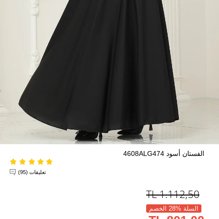
الفستان أسود 4608ALG474
تعليقات (95)
TL
1.112,50
السلة %28 الخصم