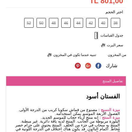
801,00 TL
اختر الحجم
52
50
48
46
44
42
40
38
جدول القياسات
سعر اليرت
من المخزون
تنبيه عندما تكون في المخزون
شارك
تفاصيل المنتج
الفستان أسود
ميزة النسيج :
مصنوع من قماش سكوبا كريب من الدرجة الأولى.
الفصول الأربعة الموسم يمكن استخدامه.
ميزة المنتج :
إنه منتج أزياء حجاب للموسم الجديد.
البلوزة مربوطة من الجانب. المنتج لديه ياقة دائرية. غير مبطنة.
المنتج به سحاب في جزء من الخلف. المنتج يحتوي على حزام خصر
مُخاط. أكمام البالون. قد يكون هناك اختلاف في الدرجة اللونية في