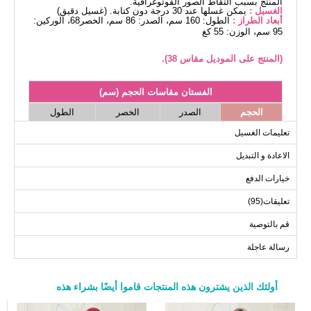
المنتج بسبب التقاط الصور الفوتوغرافية.
الغسيل :
يمكن غسلها عند 30 درجة دون كتابة. (غسيل دقيق)
أبعاد الطراز :
الطول: 160 سم، الصدر: 86 سم، الخصر68، الوركين:
95 سم، الوزن: 55 كغ
(المنتج على الموديل مقاس 38).
الفستان مقاسات الحجم (سم)
الحجم
الصدر
الخصر
الطول
138
94
38
تعليمات الغسيل
138
74
98
40
الاعادة و التبديل
138
78
102
42
خيارات الدفع
138
84
106
44
تعليقات(95)
138
90
110
46
138
92
112
48
قم بالتوصية
138
96
116
50
رسالة عاجلة
أولئك الذين يشترون هذه المنتجات قاموا أيضًا بشراء هذه
a>