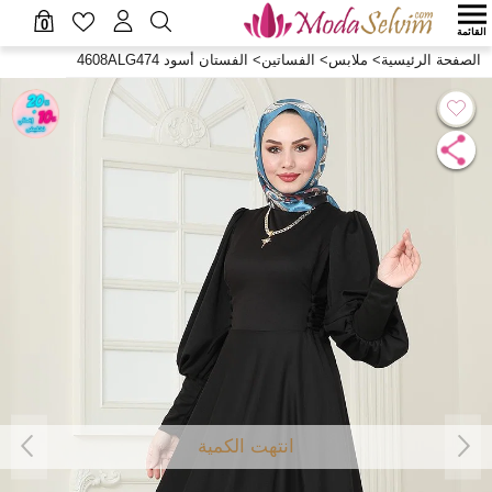
0
القائمة
الصفحة الرئيسية
>
ملابس
>
الفساتين
>
الفستان أسود 4608ALG474
انتهت الكمية