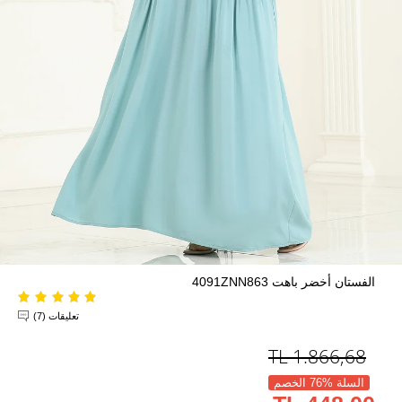
الفستان أخضر باهت 4091ZNN863
تعليقات (7)
TL
1.866,68
السلة %76 الخصم