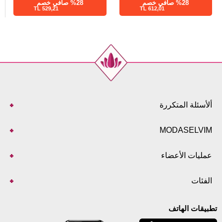
%28 صافي خصم
%28 صافي خصم
529,21 TL
612,01 TL
ألأسئلة المتكررة
MODASELVIM
عمليات الأعضاء
الفئات
تطبيقات الهاتف