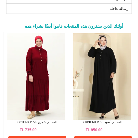
143
120
50
رسالة عاجلة
143
124
52
أولئك الذين يشترون هذه المنتجات قاموا أيضًا بشراء هذه
a>
الفستان أسود 7103ERK1158
الفستان خمري 5001ERK1158
TL
735,00
TL
850,00