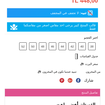
448,00 TL
تنبيه:
لا تجفف في المجفف
قالب المنتج كبير يرجى اخذ مقاس اصغر من مقاسكما
فقط.
اختر الحجم
52
50
48
46
44
42
40
38
جدول القياسات
سعر اليرت
من المخزون
تنبيه عندما تكون في المخزون
شارك
تفاصيل المنتج
الفستان أخضر باهت