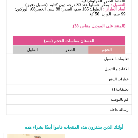
التقاط الصور الفوتوغرافية.
الغسيل :
يمكن غسلها عند 30 درجة دون كتابة. (غسيل دقيق)
أبعاد الطراز :
الطول: 165 سم، الصدر: 88 سم، الخصر68، الوركين:
99 سم، الوزن: 56 كغ
(المنتج على الموديل مقاس 38).
الفستان مقاسات الحجم (سم)
الحجم
الصدر
الطول
145
98
38
تعليمات الغسيل
145
102
40
الاعادة و التبديل
145
106
42
خيارات الدفع
145
110
44
تعليقات(1)
145
116
46
145
120
48
قم بالتوصية
145
124
50
رسالة عاجلة
145
128
52
أولئك الذين يشترون هذه المنتجات قاموا أيضًا بشراء هذه
a>