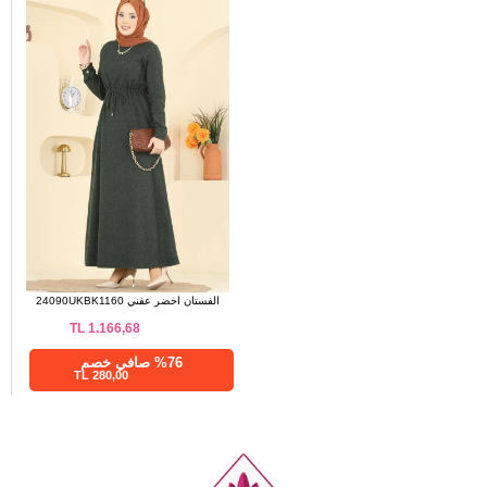
الفستان اخضر عفني 24090UKBK1160
TL
1.166,68
%76 صافي خصم
280,00 TL