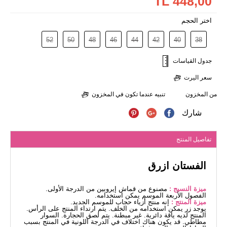
448,00 TL
اختر الحجم
52
50
48
46
44
42
40
38
جدول القياسات
سعر اليرت
من المخزون
تنبيه عندما تكون في المخزون
شارك
تفاصيل المنتج
الفستان ازرق
ميزة النسيج :
مصنوع من قماش إيروبين من الدرجة الأولى.
الفصول الأربعة الموسم يمكن استخدامه.
ميزة المنتج :
إنه منتج أزياء حجاب للموسم الجديد.
يوجد زر يمكن استخدامه من الخلف. يتم ارتداء المنتج على الرأس.
المنتج لديه ياقة دائرية. غير مبطنة. يتم لصق الحجارة. السوار
مطاطي. قد يكون هناك اختلاف في الدرجة اللونية في المنتج بسبب