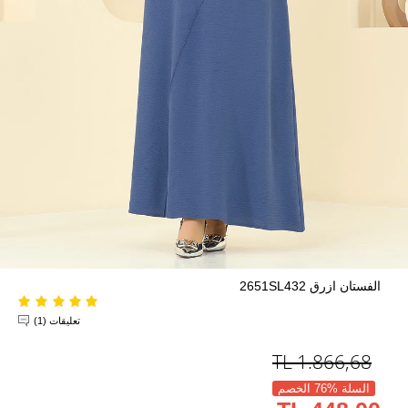
الفستان ازرق 2651SL432
تعليقات (1)
TL
1.866,68
السلة %76 الخصم