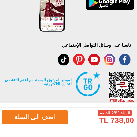
تابعنا على وسائل التواصل الإجتماعي
الموقع الموثوق المستخدم لختم الثقة في
التجارة الالكترونية
السلة %28 الخصم
اضف الى السلة
738,00 TL
جميع حقوق Modaselvim محفوظة ©2026