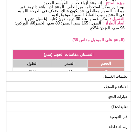
ميزة المنتج :
إنه منتج أزياء حجاب للموسم الجديد.
يوجد زر يمكن استخدامه من الخلف. المنتج لديه ياقة دائرية. غير
مبطنة. السوار مطاطي. قد يكون هناك اختلاف في الدرجة اللونية
في المنتج بسبب التقاط الصور الفوتوغرافية.
الغسيل :
يمكن غسلها عند 30 درجة دون كتابة. (غسيل دقيق)
أبعاد الطراز :
الطول: 165 سم، الصدر: 80 سم، الخصر68، الوركين:
96 سم، الوزن: 54كغ
(المنتج على الموديل مقاس 38).
الفستان مقاسات الحجم (سم)
الحجم
الصدر
الطول
130
88
38
تعليمات الغسيل
130
92
40
الاعادة و التبديل
130
96
42
130
102
44
خيارات الدفع
130
104
46
تعليقات(7)
130
108
48
قم بالتوصية
130
110
50
رسالة عاجلة
130
112
52