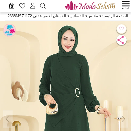
0
القائمة
الصفحة الرئيسية
>
ملابس
>
الفساتين
>
الفستان اخضر عفني 2638MSZ1172