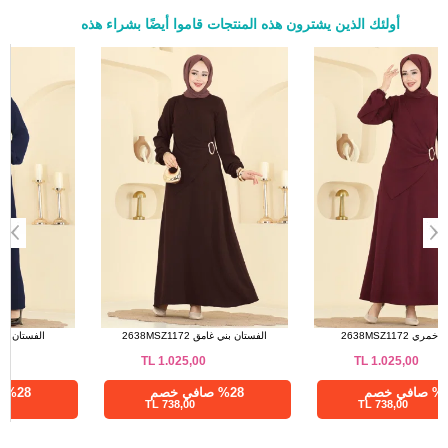
أولئك الذين يشترون هذه المنتجات قاموا أيضًا بشراء هذه
a>
الفستان خمري 2638MSZ1172
الفستان بني غامق 2638MSZ1172
TL
1.025,00
TL
1.025,00
%28 صافي خصم
%28 صافي خصم
738,00 TL
738,00 TL