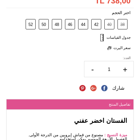
738,00 TL
اختر الحجم
52
50
48
46
44
42
40
38
جدول القياسات
سعر اليرت
العدد:
-
+
شارك
تفاصيل المنتج
الفستان اخضر عفني
ميزة النسيج :
مصنوع من قماش إيروبين من الدرجة الأولى.
الفصول الأربعة الموسم يمكن استخدامه.