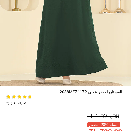
الفستان اخضر عفني 2638MSZ1172
تعليقات (7)
TL
1.025,00
السلة %28 الخصم