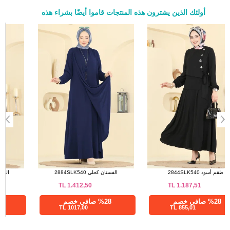
أولئك الذين يشترون هذه المنتجات قاموا أيضًا بشراء هذه
a>
طقم أسود 2844SLK540
الفستان كحلي 2884SLK540
TL
1.412,50
TL
1.187,51
%28 صافي خصم
%28 صافي خصم
1017,00 TL
855,01 TL