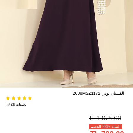
الفستان توتي 2638MSZ1172
تعليقات (3)
TL
1.025,00
السلة %28 الخصم