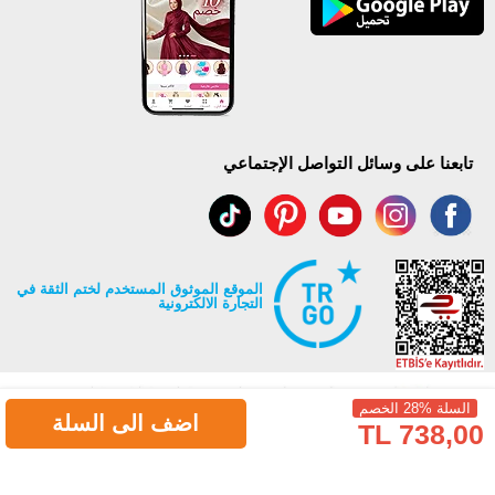
تابعنا على وسائل التواصل الإجتماعي
الموقع الموثوق المستخدم لختم الثقة في
التجارة الالكترونية
السلة %28 الخصم
اضف الى السلة
738,00 TL
جميع حقوق Modaselvim محفوظة ©2026