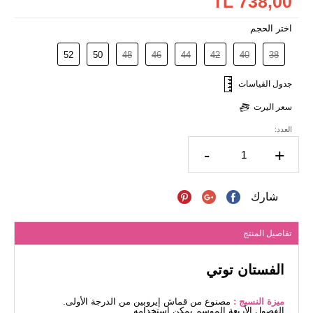
738,00 TL
اختر الحجم
52
50
48
46
44
42
40
38
جدول القياسات
سعر اليرت
العدد:
-
+
شارك
تفاصيل المنتج
الفستان توتي
ميزة النسيج :
مصنوع من قماش إيروبين من الدرجة الأولى.
الفصول الأربعة الموسم يمكن استخدامه.