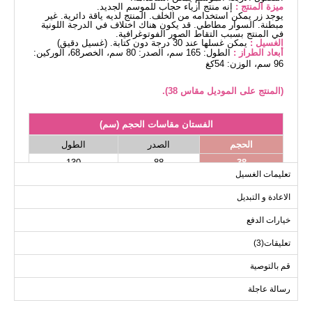
ميزة المنتج :
إنه منتج أزياء حجاب للموسم الجديد.
يوجد زر يمكن استخدامه من الخلف. المنتج لديه ياقة دائرية. غير
مبطنة. السوار مطاطي. قد يكون هناك اختلاف في الدرجة اللونية
في المنتج بسبب التقاط الصور الفوتوغرافية.
الغسيل :
يمكن غسلها عند 30 درجة دون كتابة. (غسيل دقيق)
أبعاد الطراز :
الطول: 165 سم، الصدر: 80 سم، الخصر68، الوركين:
96 سم، الوزن: 54كغ
(المنتج على الموديل مقاس 38).
الفستان مقاسات الحجم (سم)
الحجم
الصدر
الطول
130
88
38
تعليمات الغسيل
130
92
40
الاعادة و التبديل
130
96
42
130
102
44
خيارات الدفع
130
104
46
تعليقات(3)
130
108
48
قم بالتوصية
130
110
50
رسالة عاجلة
130
112
52