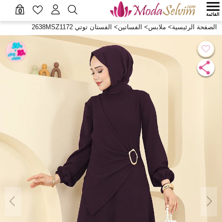
0
القائمة
الصفحة الرئيسية
>
ملابس
>
الفساتين
>
الفستان توتي 2638MSZ1172